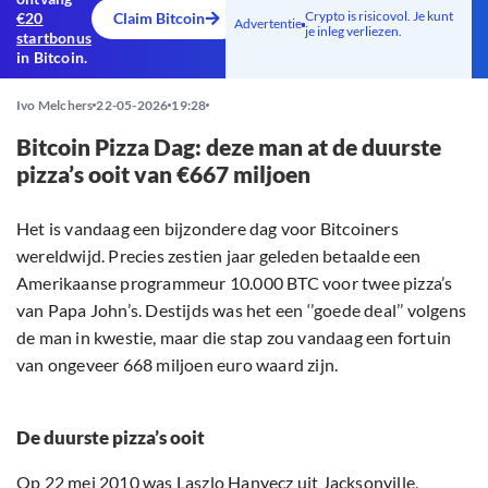
Crypto is risicovol. Je kunt
€20
Claim Bitcoin
Advertentie
je inleg verliezen.
startbonus
in Bitcoin.
Ivo Melchers
22-05-2026
19:28
Bitcoin Pizza Dag: deze man at de duurste
pizza’s ooit van €667 miljoen
Het is vandaag een bijzondere dag voor Bitcoiners
wereldwijd. Precies zestien jaar geleden betaalde een
Amerikaanse programmeur 10.000 BTC voor twee pizza’s
van Papa John’s. Destijds was het een ‘’goede deal’’ volgens
de man in kwestie, maar die stap zou vandaag een fortuin
van ongeveer 668 miljoen euro waard zijn.
De duurste pizza’s ooit
Op 22 mei 2010 was Laszlo Hanyecz uit Jacksonville,