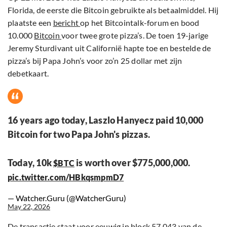
Florida, de eerste die Bitcoin gebruikte als betaalmiddel. Hij
plaatste een
bericht
op het Bitcointalk-forum en bood
10.000
Bitcoin
voor twee grote pizza’s. De toen 19-jarige
Jeremy Sturdivant uit Californië hapte toe en bestelde de
pizza’s bij Papa John’s voor zo’n 25 dollar met zijn
debetkaart.
16 years ago today, Laszlo Hanyecz paid 10,000
Bitcoin for two Papa John's pizzas.
Today, 10k
is worth over $775,000,000.
$BTC
pic.twitter.com/HBkqsmpmD7
— Watcher.Guru (@WatcherGuru)
May 22, 2026
De transactie staat voor eeuwig in
block 57.043
van de