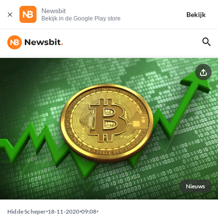
Newsbit
Bekijk
Bekijk in de Google Play store
Nieuws
Hidde Scheper
18-11-2020
09:08