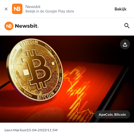
Newsbit
Bekijk
Bekijk in de Google Play store
ApeCoin, Bitcoin
Leon Markus
23-04-2022
11:54