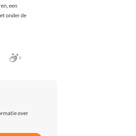
ren, een
net onder de
0
ormatie over