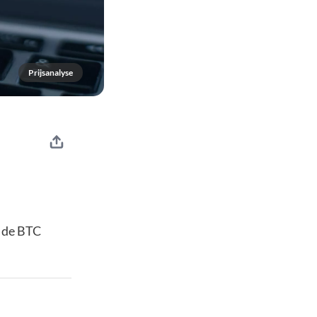
Prijsanalyse
t de BTC