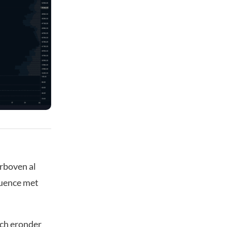
erboven al
luence met
ch eronder