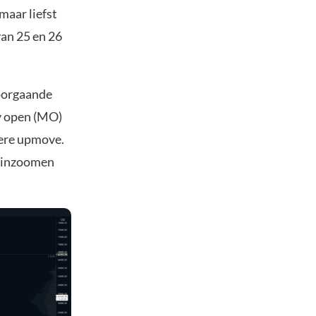
maar liefst
van 25 en 26
voorgaande
ly open (MO)
dere upmove.
l inzoomen