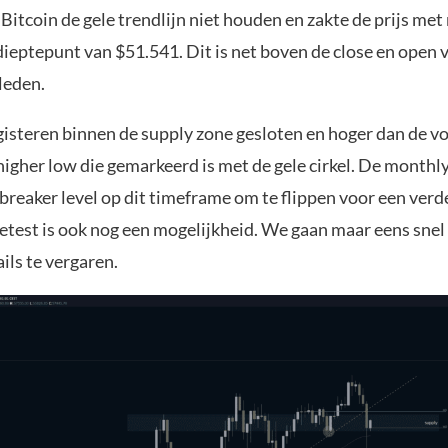
Bitcoin de gele trendlijn niet houden en zakte de prijs met 
ieptepunt van $51.541. Dit is net boven de close en open 
leden.
 gisteren binnen de supply zone gesloten en hoger dan de 
higher low die gemarkeerd is met de gele cirkel. De month
 breaker level op dit timeframe om te flippen voor een ver
retest is ook nog een mogelijkheid. We gaan maar eens sne
ils te vergaren.