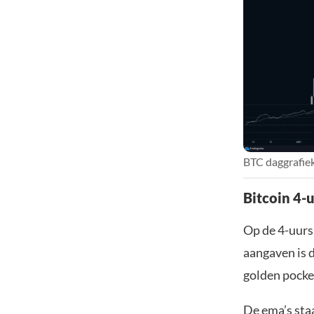
BTC daggrafiek
Bitcoin 4-u
Op de 4-uurs 
aangaven is 
golden pocke
De ema’s staa