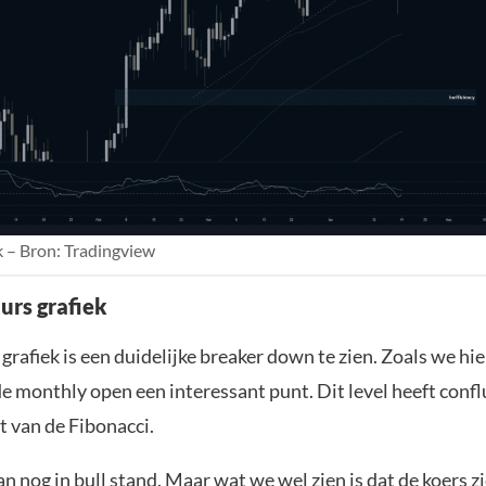
 – Bron: Tradingview
urs grafiek
grafiek is een duidelijke breaker down te zien. Zoals we hi
de monthly open een interessant punt. Dit level heeft conf
t van de Fibonacci.
n nog in bull stand. Maar wat we wel zien is dat de
koers
zi