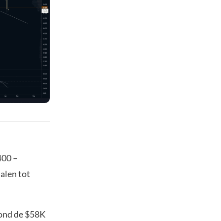
400 –
alen tot
rond de $58K