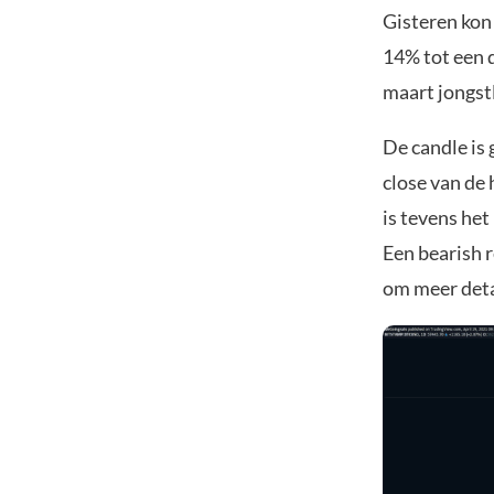
Gisteren kon 
14% tot een d
maart jongst
De candle is
close van de 
is tevens het
Een bearish 
om meer deta