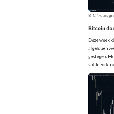
BTC 4-uurs gra
Bitcoin do
Deze week ki
afgelopen wek
gestegen. Mom
voldoende rui