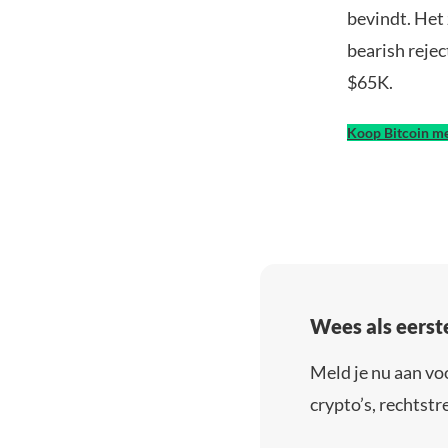
bevindt. Het
bearish rejec
$65K.
Koop Bitcoin me
Wees als eerst
Meld je nu aan vo
crypto’s, rechtstre