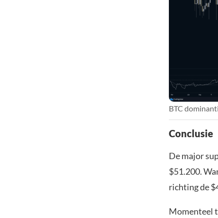
BTC dominanti
Conclusie
De major sup
$51.200. Wan
richting de $
Momenteel tr