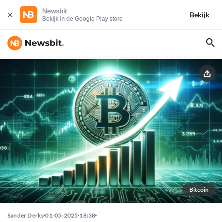
Newsbit
Bekijk
Bekijk in de Google Play store
Bitcoin
Sander Derks
01-05-2025
18:38