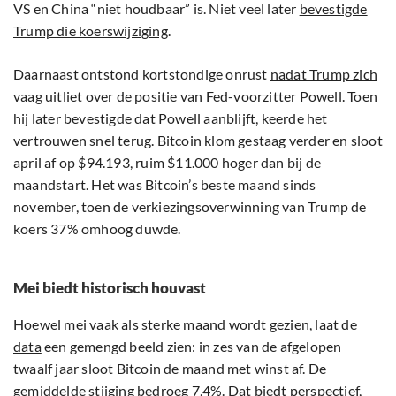
VS en China “niet houdbaar” is. Niet veel later
bevestigde
Trump die koerswijziging
.
Daarnaast ontstond kortstondige onrust
nadat Trump zich
vaag uitliet over de positie van Fed-voorzitter Powell
. Toen
hij later bevestigde dat Powell aanblijft, keerde het
vertrouwen snel terug. Bitcoin klom gestaag verder en sloot
april af op $94.193, ruim $11.000 hoger dan bij de
maandstart. Het was Bitcoin’s beste maand sinds
november, toen de verkiezingsoverwinning van Trump de
koers 37% omhoog duwde.
Mei biedt historisch houvast
Hoewel mei vaak als sterke maand wordt gezien, laat de
data
een gemengd beeld zien: in zes van de afgelopen
twaalf jaar sloot Bitcoin de maand met winst af. De
gemiddelde stijging bedroeg 7,4%. Dat biedt perspectief,