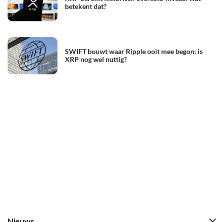
betekent dat?
SWIFT bouwt waar Ripple ooit mee begon: is
XRP nog wel nuttig?
Nieuws