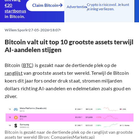
Crypto is risicovol. Je kunt
€20
Claim Bitcoin
Advertentie
je inleg verliezen.
startbonus
in Bitcoin.
Willem Spork
27-05-2026
18:07
Bitcoin valt uit top 10 grootste assets terwijl
AI-aandelen stijgen
Bitcoin (
BTC
) is gezakt naar de dertiende plek op de
ranglijst
van grootste assets ter wereld. Terwijl de Bitcoin
koers dit jaar fors onder druk staat, stromen miljarden
dollars richting AI-aandelen en edelmetalen zoals goud en
zilver.
Bitcoin is gezakt naar de dertiende plek op de ranglijst van grootste
assets ter wereld (Bron:
CompaniesMarketcap
)