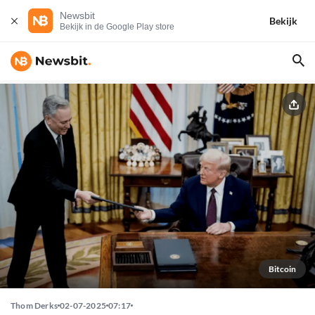
Newsbit
Bekijk
Bekijk in de Google Play store
Bitcoin
Thom Derks
02-07-2025
07:17