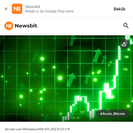
Newsbit
Bekijk
Bekijk in de Google Play store
Altcoin, Bitcoin
Jeroen van Welsenes
08-09-2025
15:19