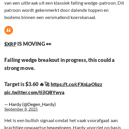
van een uitbraak uit een klassiek falling wedge-patroon. Dit
patroon wordt gekenmerkt door dalende toppen en
bodems binnen een versmallend koerskanaal.
IS MOVING 👀
$XRP
Falling wedge breakout in progress, this could a
strong move.
Target is $3.60 🔥🚀
https://t.co/cFXnLpObzz
pic.twitter.com/tijlQBYwya
— Hardy (@Degen_Hardy)
September 8, 2025
Het is een bullish signaal omdat het vaak voorafgaat aan
krachtige opwaartse bewegingen. Hardy voorziet op basis