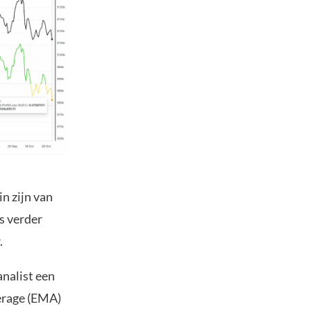
in zijn van
s verder
.
analist een
erage (EMA)