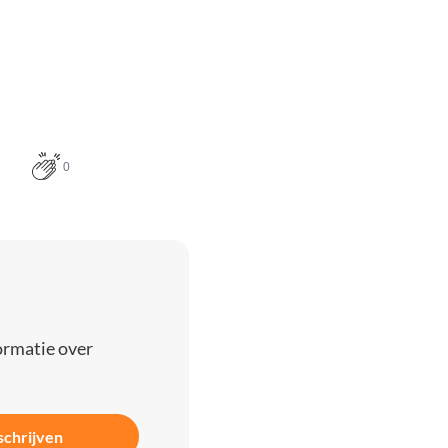
0
ormatie over
schrijven