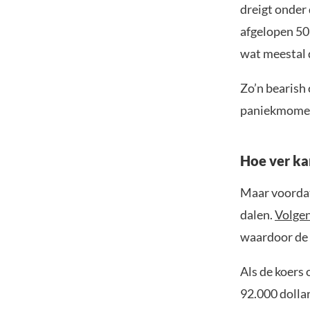
dreigt onder
afgelopen 50
wat meestal 
Zo’n bearish 
paniekmoment
Hoe ver ka
Maar voordat 
dalen.
Volge
waardoor de k
Als de koers 
92.000 dolla