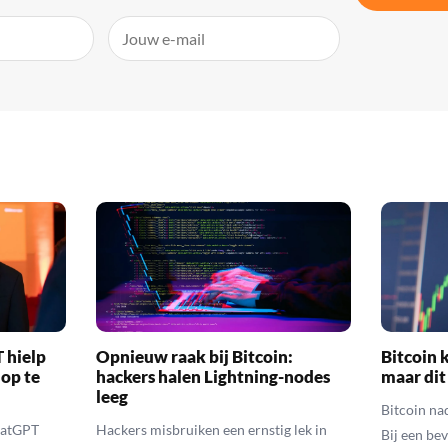
 hielp
Opnieuw raak bij Bitcoin:
Bitcoin k
 op te
hackers halen Lightning-nodes
maar dit
leeg
Bitcoin na
hatGPT
Hackers misbruiken een ernstig lek in
Bij een be