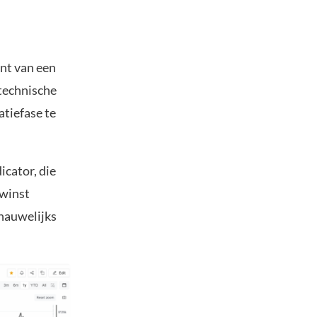
nt van een
 technische
atiefase te
icator, die
 winst
 nauwelijks