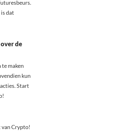
futuresbeurs.
is dat
 over de
n te maken
Bovendien kun
acties. Start
o!
t van Crypto!