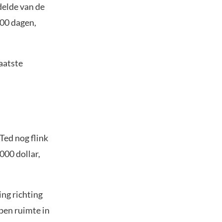
delde van de
100 dagen,
laatste
Ted nog flink
000 dollar,
ing richting
pen ruimte in