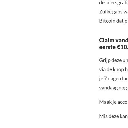
de koersgraf
Zulke gaps w
Bitcoin dat 
Claim vand
eerste €10
Grijp deze u
via de knop h
je 7 dagen la
vandaag nog e
Maak je accou
Mis deze kans