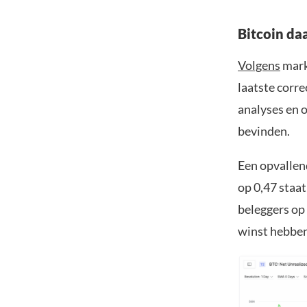
Bitcoin da
Volgens
mark
laatste corre
analyses en o
bevinden.
Een opvallen
op 0,47 staat
beleggers op 
winst hebben