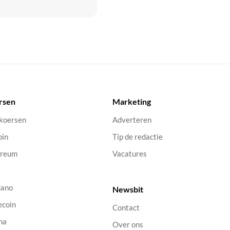
rsen
Marketing
 koersen
Adverteren
oin
Tip de redactie
ereum
Vacatures
dano
Newsbit
ecoin
Contact
na
Over ons