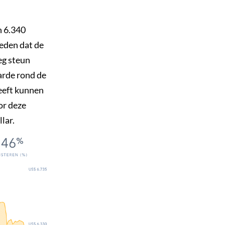
n 6.340
reden dat de
eg steun
arde rond de
heeft kunnen
or deze
lar.