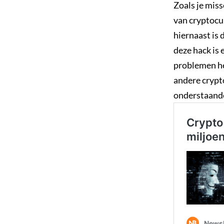
Zoals je miss
van cryptocur
hiernaast is
deze hack is
problemen he
andere crypto
onderstaande