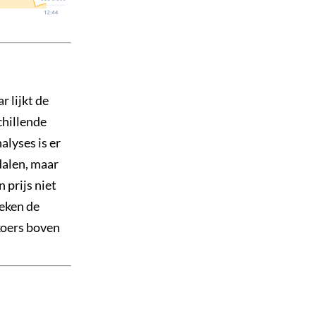
 lijkt de
chillende
alyses is er
dalen, maar
 prijs niet
weken de
 koers boven