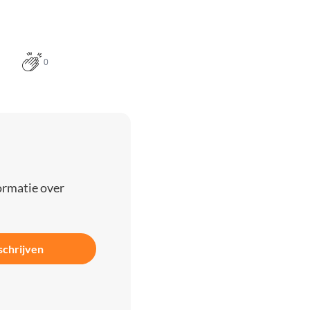
0
ormatie over
schrijven