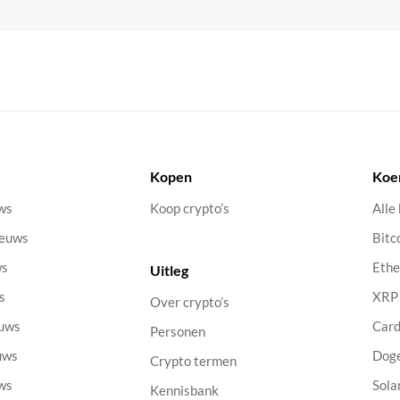
Kopen
Koe
uws
Koop crypto’s
Alle
ieuws
Bitc
ws
Eth
Uitleg
s
XRP
Over crypto’s
euws
Car
Personen
uws
Dog
Crypto termen
uws
Sola
Kennisbank