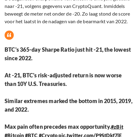
naar -21, volgens gegevens van CryptoQuant. Inmiddels
beweegt de meter net onder de -20. Zo laag stond de score
voor het laatst in de nadagen van de bearmarkt van 2022.
BTC's 365-day Sharpe Ratio just hit -21, the lowest
since 2022.
At -21, BTC's risk-adjusted return is now worse
than 10Y U.S. Treasuries.
Similar extremes marked the bottom in 2015, 2019,
and 2022.
Max pain often precedes max opportunity.
#zBit
#Bitcoin
#BTC
#Crypto
pic.twitter.com/P9StDkf7lE