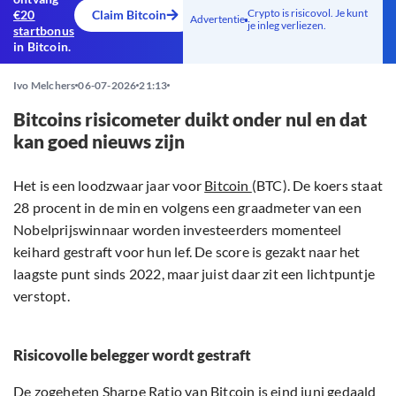
Crypto is risicovol. Je kunt
€20
Claim Bitcoin
Advertentie
je inleg verliezen.
startbonus
in Bitcoin.
Ivo Melchers
06-07-2026
21:13
Bitcoins risicometer duikt onder nul en dat
kan goed nieuws zijn
Het is een loodzwaar jaar voor
Bitcoin
(BTC). De koers staat
28 procent in de min en volgens een graadmeter van een
Nobelprijswinnaar worden investeerders momenteel
keihard gestraft voor hun lef. De score is gezakt naar het
laagste punt sinds 2022, maar juist daar zit een lichtpuntje
verstopt.
Risicovolle belegger wordt gestraft
De zogeheten Sharpe Ratio van Bitcoin is eind juni gedaald