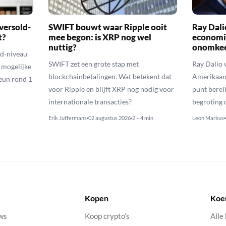
versold-
SWIFT bouwt waar Ripple ooit
Ray Dal
t?
mee begon: is XRP nog wel
economi
nuttig?
onomkee
ld-niveau
SWIFT zet een grote stap met
Ray Dalio
n mogelijke
blockchainbetalingen. Wat betekent dat
Amerikaans
eun rond 1
voor Ripple en blijft XRP nog nodig voor
punt berei
internationale transacties?
begroting o
Erik Juffermans
02 augustus 2026
2 – 4 min
Leon Markus
Kopen
Koe
uws
Koop crypto’s
Alle