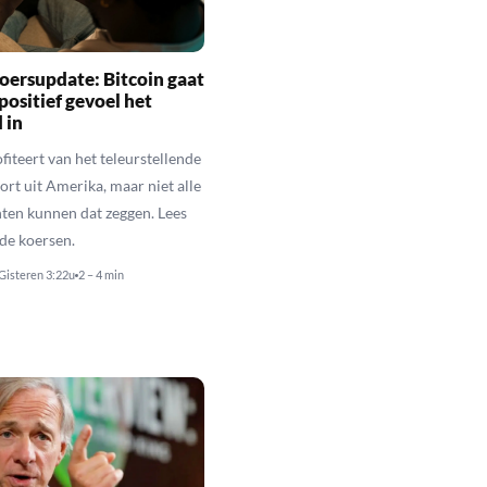
oersupdate: Bitcoin gaat
positief gevoel het
 in
fiteert van het teleurstellende
rt uit Amerika, maar niet alle
en kunnen dat zeggen. Lees
de koersen.
Gisteren 3:22u
2 – 4 min