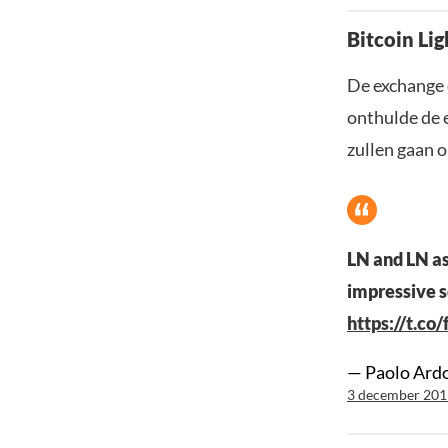
Bitcoin Li
De exchange 
onthulde de 
zullen gaan 
LN and LN as
impressive s
https://t.co
— Paolo Ard
3 december 201