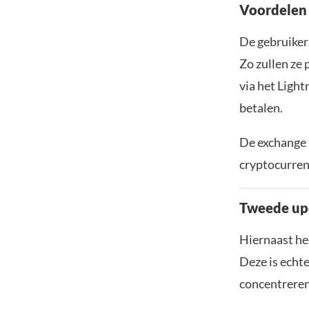
Voordelen 
De gebruiker
Zo zullen ze 
via het Light
betalen.
De exchange 
cryptocurrenc
Tweede up
Hiernaast he
Deze is echte
concentreren,