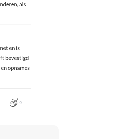
anderen, als
net en is
ft bevestigd
en en opnames
0