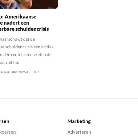
io: Amerikaanse
e nadert een
rbare schuldencrisis
 waarschuwt dat de
e schuldencrisis een kritiek
kt. De rentelasten vreten de
p, ziet hij.
02 augustus 2026
1 – 3 min
rsen
Marketing
 koersen
Adverteren