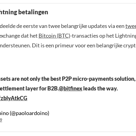
ghtning betalingen
deelde de eerste van twee belangrijke updates via een
twe
exchange dat het
Bitcoin (BTC)
-transacties op het Lightni
ondersteunen. Dit is een primeur voor een belangrijke cryp
sets are not only the best P2P micro-payments solution,
ettlement layer for B2B.
@bitfinex
leads the way.
/fzblyAtkCG
oino (@paoloardoino)
9