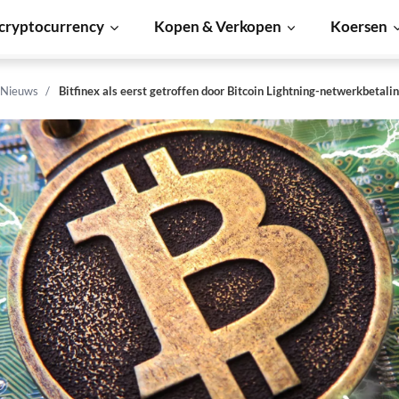
cryptocurrency
Kopen & Verkopen
Koersen
 Nieuws
Bitfinex als eerst getroffen door Bitcoin Lightning-netwerkbetali