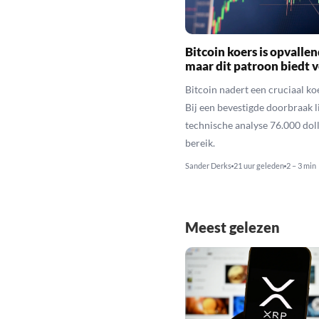
Bitcoin koers is opvallen
maar dit patroon biedt 
Bitcoin nadert een cruciaal ko
Bij een bevestigde doorbraak l
technische analyse 76.000 dol
bereik.
Sander Derks
21 uur geleden
2 – 3 min
Meest gelezen