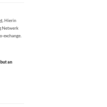
et
. Hierin
ng Netwerk
to-exchange.
 but an