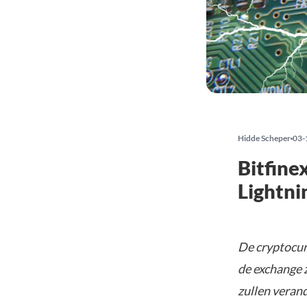
Hidde Scheper
03-
Bitfine
Lightn
De cryptocur
de exchange 
zullen veran