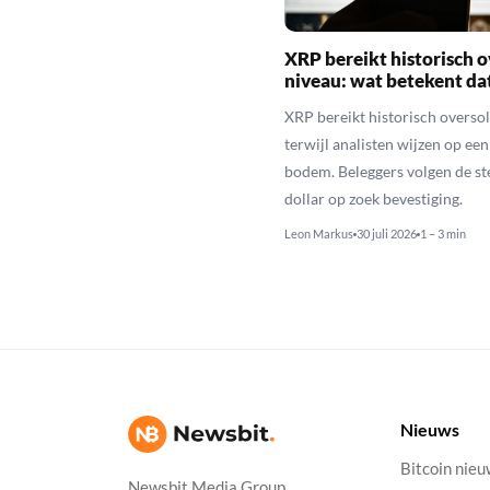
XRP bereikt historisch o
niveau: wat betekent da
XRP bereikt historisch overso
terwijl analisten wijzen op ee
bodem. Beleggers volgen de st
dollar op zoek bevestiging.
Leon Markus
30 juli 2026
1 – 3 min
Nieuws
Bitcoin nie
Newsbit Media Group