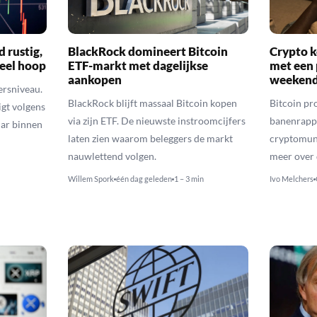
d rustig,
BlackRock domineert Bitcoin
Crypto k
veel hoop
ETF-markt met dagelijkse
met een 
aankopen
weekend
ersniveau.
BlackRock blijft massaal Bitcoin kopen
Bitcoin pro
igt volgens
via zijn ETF. De nieuwste instroomcijfers
banenrappo
lar binnen
laten zien waarom beleggers de markt
cryptomunt
nauwlettend volgen.
meer over 
Willem Spork
één dag geleden
1 – 3 min
Ivo Melchers