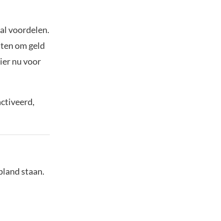
al voordelen.
osten om geld
hier nu voor
ctiveerd,
pland staan.