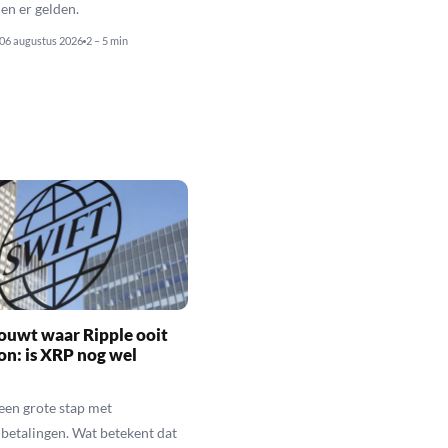
n er gelden.
06 augustus 2026
2 – 5 min
ouwt waar Ripple ooit
n: is XRP nog wel
een grote stap met
betalingen. Wat betekent dat