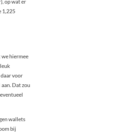
), op wat er
e 1,225
at we hiermee
dleuk
t daar voor
l aan. Dat zou
 eventueel
gen wallets
oom bij