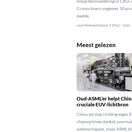
miljardeninvestering in CRO, 
Cronos koers ongeveer 10 pro
daalde.
Leon Markus
Gisteren 7:37u
1 – 3 min
Meest gelezen
Oud-ASML’er helpt Chin
cruciale EUV-lichtbron
China zet stap richting eigen 
chipmachines dankzij voorma
wetenschapper, maar ASML bli