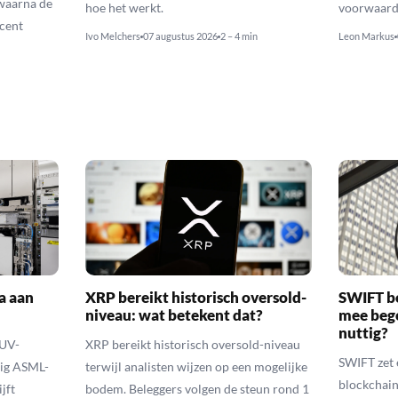
waarna de
hoe het werkt.
voorwaarde
cent
Ivo Melchers
07 augustus 2026
2 – 4 min
Leon Markus
a aan
XRP bereikt historisch oversold-
SWIFT b
niveau: wat betekent dat?
mee bego
nuttig?
EUV-
XRP bereikt historisch oversold-niveau
SWIFT zet 
lig ASML-
terwijl analisten wijzen op een mogelijke
blockchain
jft
bodem. Beleggers volgen de steun rond 1