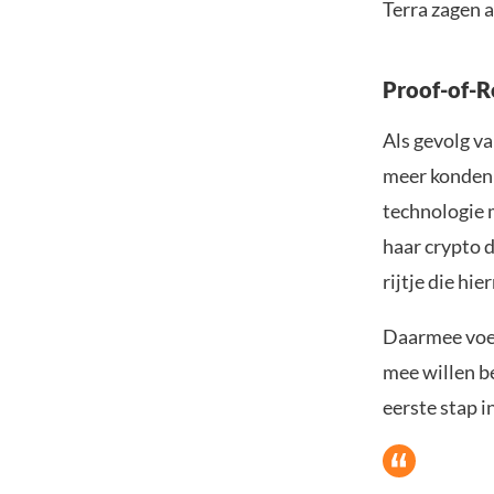
Terra zagen a
Proof-of-R
Als gevolg v
meer konden 
technologie m
haar crypto d
rijtje die hi
Daarmee voeg
mee willen b
eerste stap i