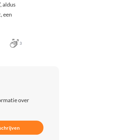
, aldus
, een
3
ormatie over
schrijven