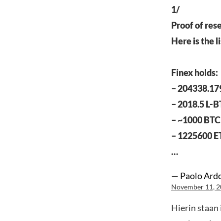
1/
Proof of res
Here is the l
Finex holds:
– 204338.17
– 2018.5 L-B
– ~1000 BTC 
– 1225600 E
…
— Paolo Ardo
November 11, 
Hierin staan 