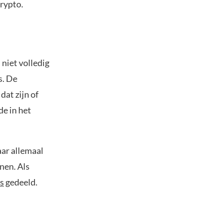
crypto.
niet volledig
s. De
dat zijn of
de in het
aar allemaal
nen. Als
ts
gedeeld.