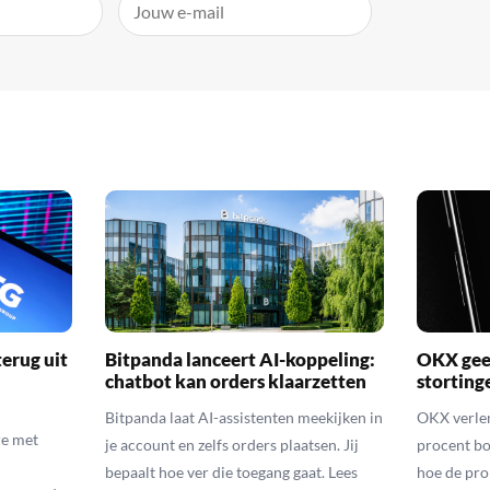
erug uit
Bitpanda lanceert AI-koppeling:
OKX geef
chatbot kan orders klaarzetten
storting
Bitpanda laat AI-assistenten meekijken in
OKX verlen
e met
je account en zelfs orders plaatsen. Jij
procent bo
bepaalt hoe ver die toegang gaat. Lees
hoe de pro