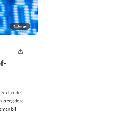
Exchange
f-
 De ellende
n kreeg deze
emen bij