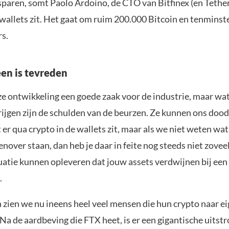
paren, somt Paolo Ardoino, de CTO van Bitfinex (en Tether
 wallets zit. Het gaat om ruim 200.000 Bitcoin en tenminst
rs.
een is tevreden
eze ontwikkeling een goede zaak voor de industrie, maar w
krijgen zijn de schulden van de beurzen. Ze kunnen ons doo
 er qua crypto in de wallets zit, maar als we niet weten wa
nover staan, dan heb je daar in feite nog steeds niet zovee
tuatie kunnen opleveren dat jouw assets verdwijnen bij een
.
 zien we nu ineens heel veel mensen die hun crypto naar ei
a de aardbeving die FTX heet, is er een gigantische uitstr