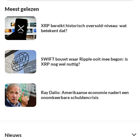
Meest gelezen
XRP bereikt historisch oversold-niveau: wat
betekent dat?
SWIFT bouwt waar Ripple ooit mee begon: is
XRP nog wel nuttig?
Ray Dalio: Amerikaanse economie nadert een
onomkeerbare schuldencrisis
Nieuws