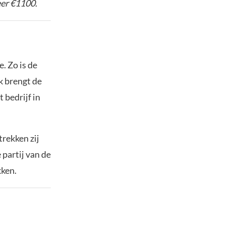
eer €1100.
. Zo is de
k brengt de
 bedrijf in
trekken zij
 partij van de
kken.