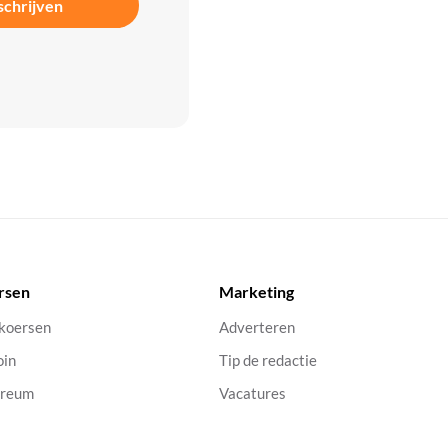
schrijven
rsen
Marketing
 koersen
Adverteren
oin
Tip de redactie
ereum
Vacatures