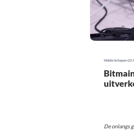
Hidde Scheper
22-
Bitmain
uitverk
De onlangs
g