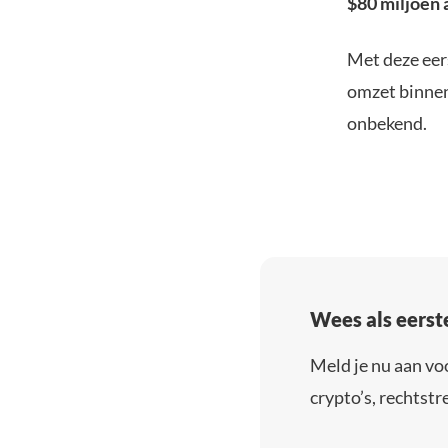
$80 miljoen
Met deze eers
omzet binnen
onbekend.
Wees als eerst
Meld je nu aan vo
crypto’s, rechtstre