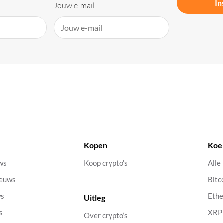
In
Jouw e-mail
Kopen
Koe
uws
Koop crypto’s
Alle
ieuws
Bitc
ws
Eth
Uitleg
s
XRP
Over crypto’s