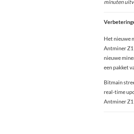
minuten uitv
Verbetering
Het nieuwe m
Antminer Z11
nieuwe miner
een pakket v
Bitmain stree
real-time upd
Antminer Z11 