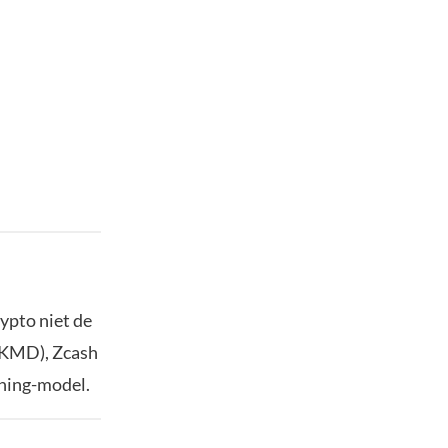
ypto niet de
 (KMD), Zcash
ining-model.