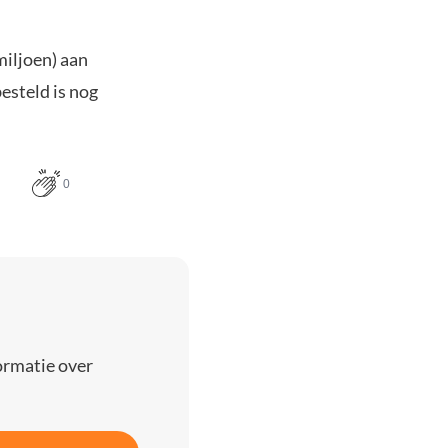
miljoen) aan
esteld is nog
0
ormatie over