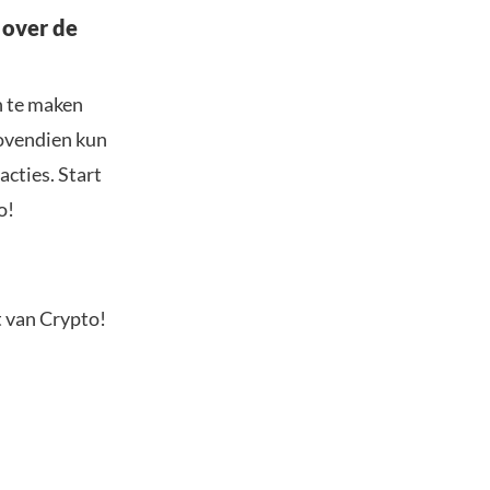
 over de
n te maken
Bovendien kun
acties. Start
o!
t van Crypto!