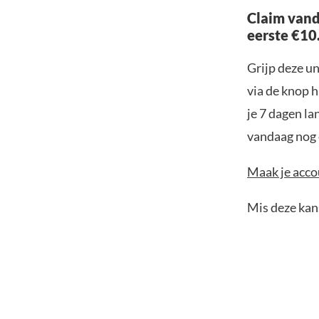
Claim vand
eerste €10
Grijp deze u
via de knop h
je 7 dagen la
vandaag nog e
Maak je accou
Mis deze kans