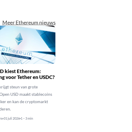
Meer Ethereum nieuws
D kiest Ethereum:
ng voor Tether en USDC?
rijgt steun van grote
 Open USD maakt stablecoins
jker en kan de cryptomarkt
nderen.
ns
31 juli 2026
1 – 3 min