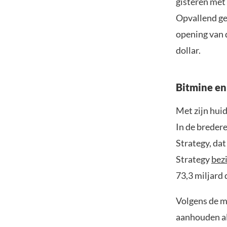
gisteren met 
Opvallend ge
opening van d
dollar.
Bitmine en
Met zijn huid
In de bredere
Strategy, dat
Strategy
bez
73,3 miljard 
Volgens de m
aanhouden al