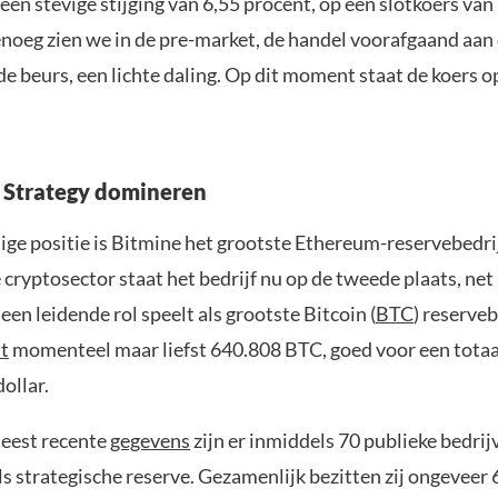
een stevige stijging van 6,55 procent, op een slotkoers van 
noeg zien we in de pre-market, de handel voorafgaand aan d
e beurs, een lichte daling. Op dit moment staat de koers o
 Strategy domineren
ige positie is Bitmine het grootste Ethereum-reservebedrij
 cryptosector staat het bedrijf nu op de tweede plaats, net
 een leidende rol speelt als grootste Bitcoin (
BTC
) reserveb
it
momenteel maar liefst 640.808 BTC, goed voor een tota
dollar.
eest recente
gegevens
zijn er inmiddels 70 publieke bedri
s strategische reserve. Gezamenlijk bezitten zij ongeveer 