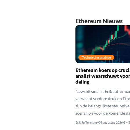
Ethereum Nieuws
Technische analyse
Ethereum koers op cruci
analist waarschuwt voo
daling
Newsbit-analist Erik Jufferma
verwacht verdere druk op Eth
zijn de belangrijkste steunniv
scenario’s voor de komende da
Erik Juffermans
04 augustus 2026
1 – 