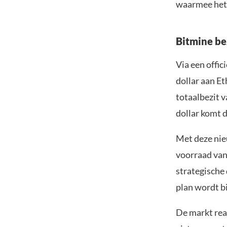
waarmee het z
Bitmine be
Via een offic
dollar aan E
totaalbezit v
dollar komt 
Met deze nieu
voorraad van
strategische 
plan wordt bi
De markt rea