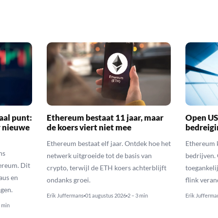
aal punt:
Ethereum bestaat 11 jaar, maar
Open US
r nieuwe
de koers viert niet mee
bedreigi
Ethereum bestaat elf jaar. Ontdek hoe het
Ethereum k
ns
netwerk uitgroeide tot de basis van
bedrijven.
ereum. Dit
crypto, terwijl de ETH koers achterblijft
toegankeli
eaus en
ondanks groei.
flink vera
gen.
Erik Juffermans
01 augustus 2026
2 – 3 min
Erik Jufferma
3 min