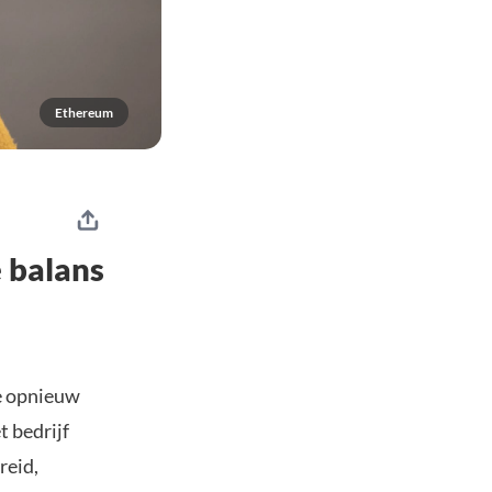
Ethereum
 balans
ne opnieuw
t bedrijf
reid,