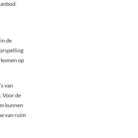
aanbod.
in de
orspelling
erkomen op
’s van
. Voor de
hem kunnen
me van ruim