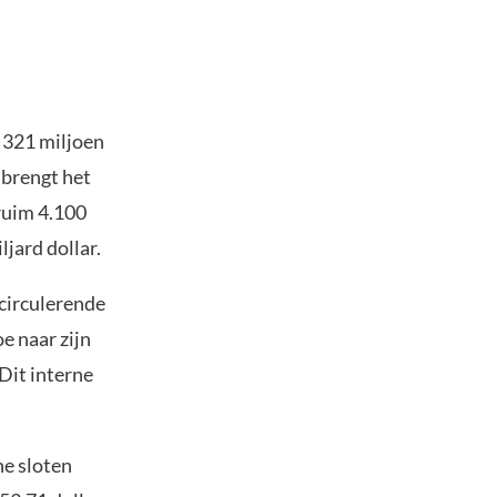
 321 miljoen
 brengt het
 ruim 4.100
jard dollar.
 circulerende
e naar zijn
 Dit interne
ne sloten