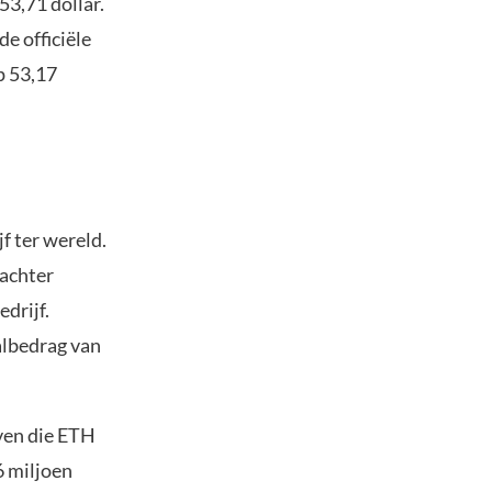
53,71 dollar.
e officiële
p 53,17
f ter wereld.
 achter
edrijf.
albedrag van
jven die ETH
6 miljoen