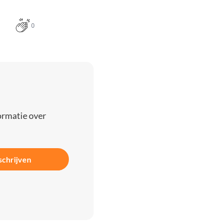
0
ormatie over
schrijven