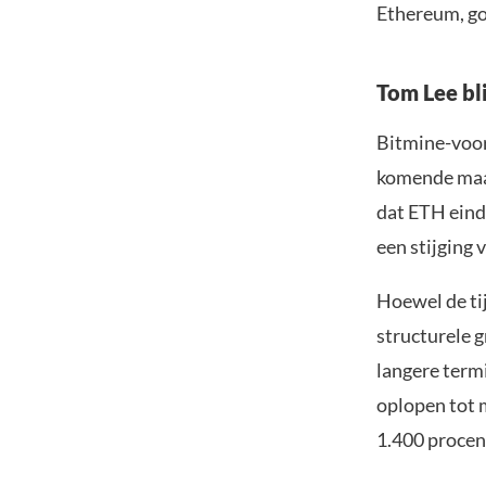
Ethereum, go
Tom Lee bli
Bitmine-voor
komende maa
dat ETH eind
een stijging
Hoewel de tij
structurele g
langere term
oplopen tot 
1.400 procen