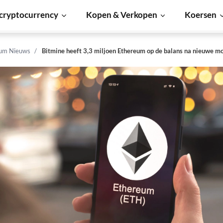
cryptocurrency
Kopen & Verkopen
Koersen
um Nieuws
Bitmine heeft 3,3 miljoen Ethereum op de balans na nieuwe 