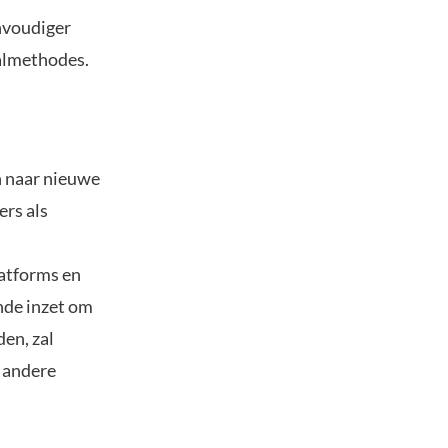
nvoudiger
aalmethodes.
n naar nieuwe
rs als
latforms en
nde inzet om
en, zal
n andere