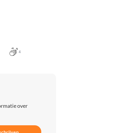
4
ormatie over
schrijven