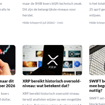
se
maar de SHIB koers blijft technisch zwak.
is het tota
rally te
Dit zijn de belangrijkste niveaus voor
25 april g
herstel.
miljoen.
Hidde Scheper
15 juli 2026
2 – 3 min
Hidde Schepe
naar dit
XRP bereikt historisch oversold-
SWIFT b
ber 2026
niveau: wat betekent dat?
mee bego
nuttig?
 koers
XRP bereikt historisch oversold-niveau
SWIFT zet 
 dollar,
terwijl analisten wijzen op een mogelijke
blockchain