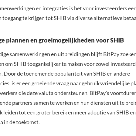
menwerkingen en integraties is het voor investeerders ee
toegang te krijgen tot SHIB via diverse alternatieve bet
e plannen en groeimogelijkheden voor SHIB
dige samenwerkingen en uitbreidingen blijft BitPay zoeke
n om SHIB toegankelijker te maken voor zowel investeerde
 Door de toenemende populariteit van SHIB en andere
ies, is er een groeiende vraag naar gebruiksvriendelijke p
werkers die deze valuta ondersteunen. BitPay’s voortdure
ende partners samen te werken en hun diensten uit te breid
k leiden tot een groter bereik en meer adoptie van SHIB e
ta in de toekomst.