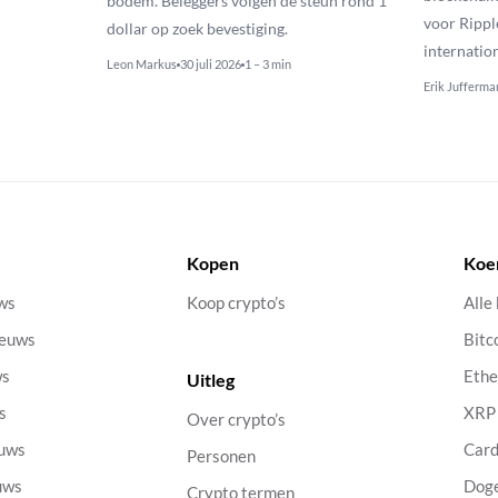
bodem. Beleggers volgen de steun rond 1
voor Rippl
dollar op zoek bevestiging.
internatio
Leon Markus
30 juli 2026
1 – 3 min
Erik Jufferma
Kopen
Koe
uws
Koop crypto’s
Alle
ieuws
Bitc
ws
Eth
Uitleg
s
XRP
Over crypto’s
euws
Car
Personen
uws
Dog
Crypto termen