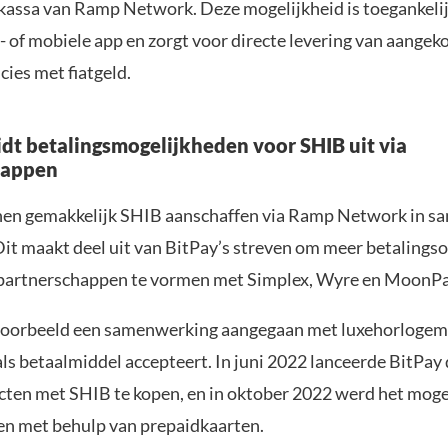
 kassa van Ramp Network. Deze mogelijkheid is toegankelij
- of mobiele app en zorgt voor directe levering van aangek
ies met fiatgeld.
idt betalingsmogelijkheden voor SHIB uit via
happen
nen gemakkelijk SHIB aanschaffen via Ramp Network in 
Dit maakt deel uit van BitPay’s streven om meer betalingso
 partnerschappen te vormen met Simplex, Wyre en MoonPa
jvoorbeeld een samenwerking aangegaan met luxehorlogem
ls betaalmiddel accepteert. In juni 2022 lanceerde BitPay
ten met SHIB te kopen, en in oktober 2022 werd het mog
fen met behulp van prepaidkaarten.