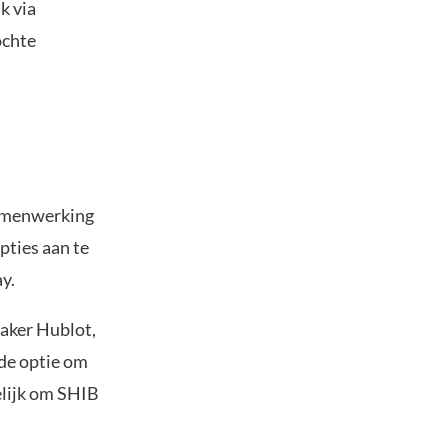
k via
ochte
samenwerking
pties aan te
y.
aker Hublot,
 de optie om
elijk om SHIB