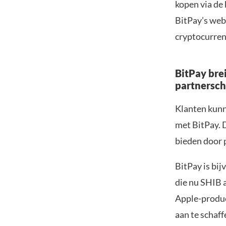
kopen via de
BitPay’s web
cryptocurrenc
BitPay bre
partnersc
Klanten kun
met BitPay. 
bieden door
BitPay is bi
die nu SHIB a
Apple-produc
aan te schaf