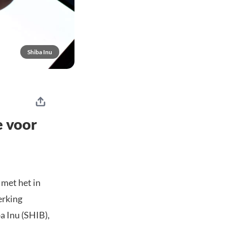
Shiba Inu
e voor
met het in
erking
a Inu (SHIB),