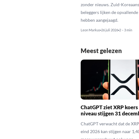
zonder nieuws. Zuid-Koreaan
beleggers lijken de opvallende 
hebben aangejaagd.
Leon Markus
26 juli 2026
2 – 3 min
Meest gelezen
ChatGPT ziet XRP koers 
niveau stijgen 31 decem
ChatGPT verwacht dat de XRP
eind 2026 kan stijgen naar 1,40