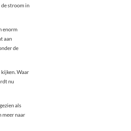
 de stroom in
en enorm
nt aan
 onder de
 kijken. Waar
rdt nu
gezien als
n meer naar