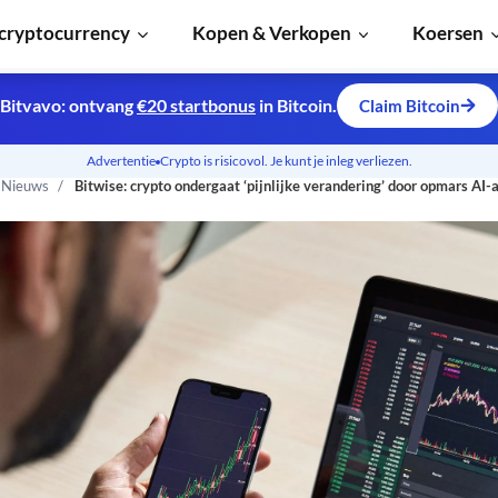
cryptocurrency
Kopen & Verkopen
Koersen
Bitvavo: ontvang
€20 startbonus
in Bitcoin.
Claim Bitcoin
Advertentie
Crypto is risicovol. Je kunt je inleg verliezen.
n Nieuws
Bitwise: crypto ondergaat ‘pijnlijke verandering’ door opmars AI