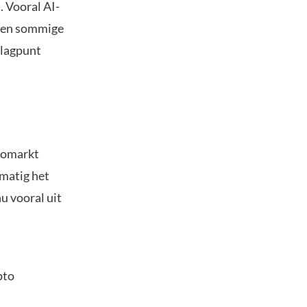
. Vooral AI-
zien sommige
slagpunt
ptomarkt
lmatig het
u vooral uit
pto