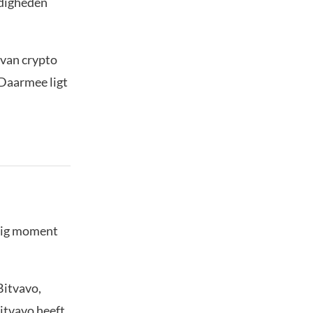
ndigheden
 van crypto
 Daarmee ligt
stig moment
Bitvavo,
Bitvavo heeft