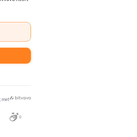
 met
0