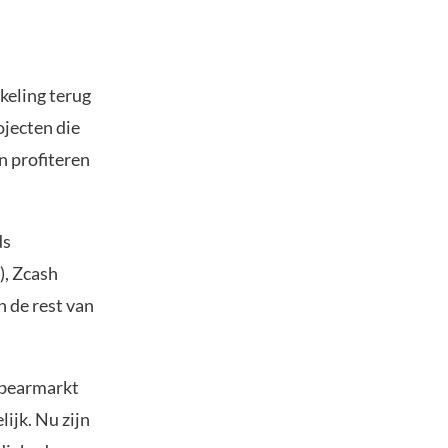
kkeling terug
ojecten die
n profiteren
ds
), Zcash
n de rest van
 bearmarkt
lijk. Nu zijn