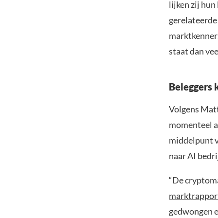
lijken zij hu
gerelateerde
marktkenners
staat dan vee
Beleggers 
Volgens Matt
momenteel al
middelpunt v
naar AI bedr
“De cryptoma
marktrappor
gedwongen ee