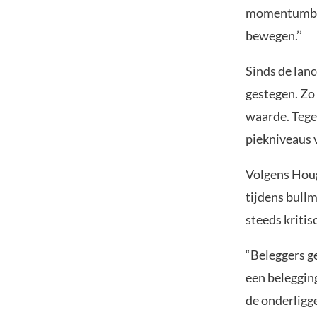
momentumbele
bewegen.’’
Sinds de lan
gestegen. Zo 
waarde. Tege
piekniveaus v
Volgens Houg
tijdens bull
steeds kriti
“Beleggers g
een beleggin
de onderligg