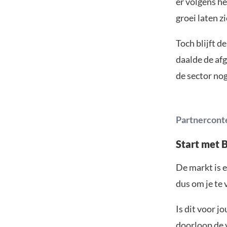
er volgens h
groei laten zi
Toch blijft 
daalde de afg
de sector nog
Partnercont
Start met 
De markt is e
dus om je te 
Is dit voor j
doorloop de v