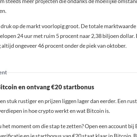
em steeds meer projecten die ondanks de moeilijke omsta
en.
de druk op de markt voorlopig groot. De totale marktwaarde
elopen 24 uur met ruim 5 procent naar 2,38 biljoen dollar.
 altijd ongeveer 46 procent onder de piek van oktober.
ent
Bitcoin en ontvang €20 startbonus
en stuk rustiger en prijzen liggen lager dan eerder. Een ru
verdiepen in hoe crypto werkt en wat Bitcoin is.
ou het moment om die stap te zetten? Open een account bij 
erificatie en je startbonus van €20 staat klaar in Bitcoin. 