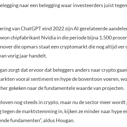
gging naar een belegging waar investeerders juist tegen
cering van ChatGPT eind 2022 zijn AI gerelateerde aandel
won chipfabrikant Nvidia in die periode bijna 1.500 proce
nover die opmars staat een cryptomarkt die nog altijd ver
an vorig jaar handelt.
an zorgt dat ervoor dat beleggers anders naar crypto gaan
markten vooral sentiment en hype de boventoon voeren, wo
scher gekeken naar de fundamentele waarde van projecten.
eloven nog steeds in crypto, maar nu de sector meer wordt 
g tegen de marktstemming in, kijken ze minder naar hype e
ende fundamenten”, aldus Hougan.