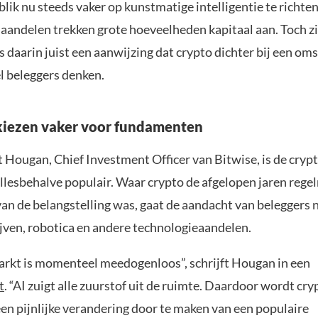
n blik nu steeds vaker op kunstmatige intelligentie te richten
 aandelen trekken grote hoeveelheden kapitaal aan. Toch 
 daarin juist een aanwijzing dat crypto dichter bij een om
l beleggers denken.
kiezen vaker voor fundamenten
 Hougan, Chief Investment Officer van Bitwise, is de cry
lesbehalve populair. Waar crypto de afgelopen jaren rege
an de belangstelling was, gaat de aandacht van beleggers n
ijven, robotica en andere technologieaandelen.
rkt is momenteel meedogenloos”, schrijft Hougan in een
t
. “AI zuigt alle zuurstof uit de ruimte. Daardoor wordt cry
n pijnlijke verandering door te maken van een populaire