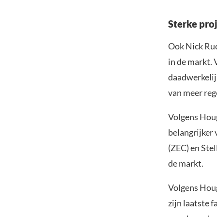
Sterke pro
Ook Nick Ruc
in de markt. 
daadwerkelij
van meer reg
Volgens Houg
belangrijker 
(ZEC) en Stell
de markt.
Volgens Houg
zijn laatste f