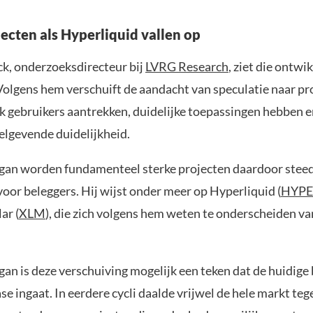
jecten als Hyperliquid vallen op
k, onderzoeksdirecteur bij
LVRG Research
, ziet die ontwi
Volgens hem verschuift de aandacht van speculatie naar pr
k gebruikers aantrekken, duidelijke toepassingen hebben e
elgevende duidelijkheid.
an worden fundamenteel sterke projecten daardoor stee
voor beleggers. Hij wijst onder meer op Hyperliquid (
HYPE
ar (
XLM
), die zich volgens hem weten te onderscheiden va
an is deze verschuiving mogelijk een teken dat de huidige
ase ingaat. In eerdere cycli daalde vrijwel de hele markt tege