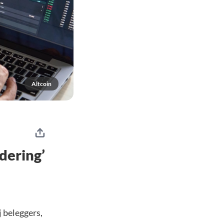
Altcoin
dering’
j beleggers,