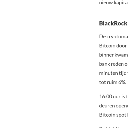
nieuw kapitaa
BlackRock t
De cryptomar
Bitcoin door
binnenkwam d
bank reden om
minuten tijd
tot ruim 6%.
16:00 uur is
deuren opene
Bitcoin spot