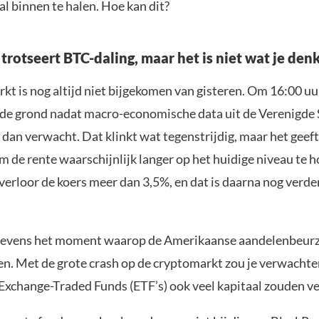
l binnen te halen. Hoe kan dit?
rotseert BTC-daling, maar het is niet wat je den
kt is nog altijd niet bijgekomen van gisteren. Om 16:00 uu
 de grond nadat macro-economische data uit de Verenigde 
an verwacht. Dat klinkt wat tegenstrijdig, maar het geeft
 de rente waarschijnlijk langer op het huidige niveau te h
 verloor de koers meer dan 3,5%, en dat is daarna nog verd
 tevens het moment waarop de Amerikaanse aandelenbeur
n. Met de grote crash op de cryptomarkt zou je verwachte
 Exchange-Traded Funds (ETF’s) ook veel kapitaal zouden ve