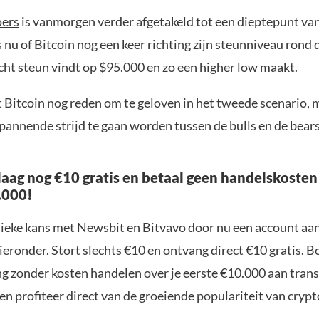
oers
is vanmorgen verder afgetakeld tot een dieptepunt va
s nu of Bitcoin nog een keer richting zijn steunniveau rond
icht steun vindt op $95.000 en zo een higher low maakt.
t Bitcoin nog reden om te geloven in het tweede scenario, 
pannende strijd te gaan worden tussen de bulls en de bear
aag nog €10 gratis en betaal geen handelskosten
.000!
nieke kans met Newsbit en Bitvavo door nu een account aa
ieronder. Stort slechts €10 en ontvang direct €10 gratis. 
ng zonder kosten handelen over je eerste €10.000 aan trans
n profiteer direct van de groeiende populariteit van crypt