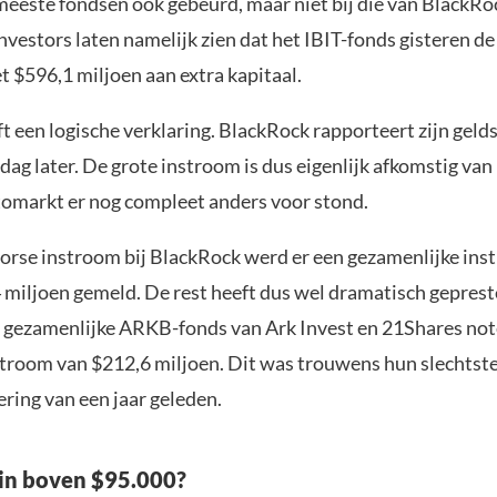
 meeste fondsen ook gebeurd, maar niet bij die van BlackRo
nvestors laten namelijk zien dat het IBIT-fonds gisteren de 
t $596,1 miljoen aan extra kapitaal.
ft een logische verklaring. BlackRock rapporteert zijn gel
dag later. De grote instroom is dus eigenlijk afkomstig va
tomarkt er nog compleet anders voor stond.
orse instroom bij BlackRock werd er een gezamenlijke ins
4 miljoen gemeld. De rest heeft dus wel dramatisch gepres
t gezamenlijke ARKB-fonds van Ark Invest en 21Shares no
stroom van $212,6 miljoen. Dit was trouwens hun slechtste
ering van een jaar geleden.
coin boven $95.000?