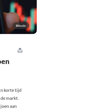
Bitcoin
oen
n korte tijd
 de markt.
ljoen aan