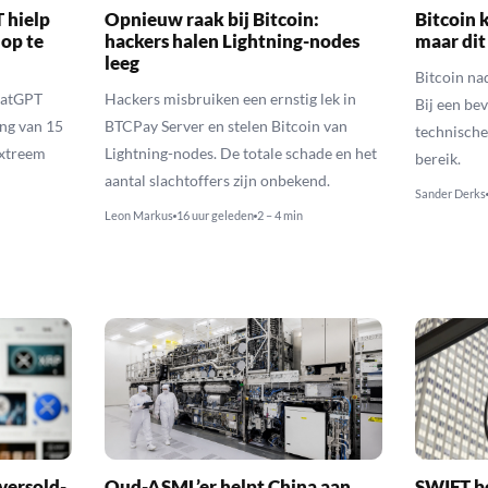
 hielp
Opnieuw raak bij Bitcoin:
Bitcoin k
 op te
hackers halen Lightning-nodes
maar dit
leeg
Bitcoin na
hatGPT
Hackers misbruiken een ernstig lek in
Bij een be
ing van 15
BTCPay Server en stelen Bitcoin van
technische
extreem
Lightning-nodes. De totale schade en het
bereik.
aantal slachtoffers zijn onbekend.
Sander Derks
Leon Markus
16 uur geleden
2 – 4 min
versold-
Oud-ASML’er helpt China aan
SWIFT b