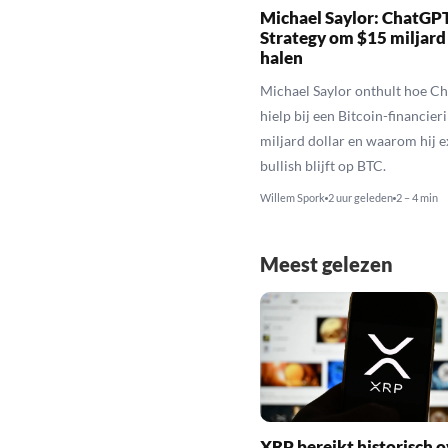
Michael Saylor: ChatGPT
Strategy om $15 miljard
halen
Michael Saylor onthult hoe C
hielp bij een Bitcoin-financier
miljard dollar en waarom hij 
bullish blijft op BTC.
Willem Spork
2 uur geleden
2 – 4 min
Meest gelezen
XRP bereikt historisch o