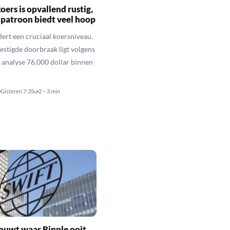
oers is opvallend rustig,
 patroon biedt veel hoop
dert een cruciaal koersniveau.
vestigde doorbraak ligt volgens
 analyse 76.000 dollar binnen
Gisteren 7:35u
2 – 3 min
ouwt waar Ripple ooit