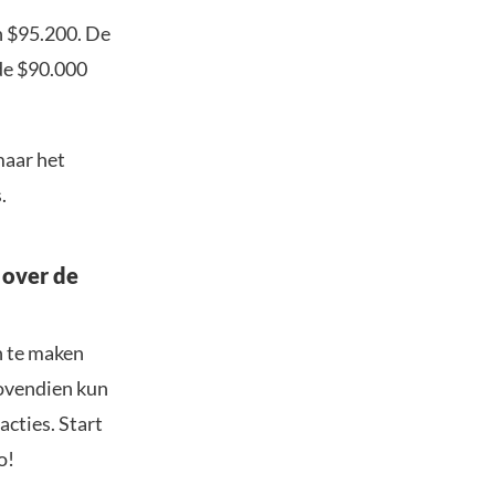
n $95.200. De
 de $90.000
maar het
s.
 over de
n te maken
Bovendien kun
acties. Start
o!