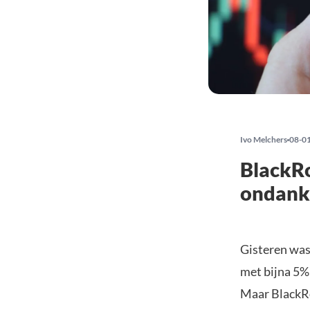
Ivo Melchers
08-0
BlackRo
ondanks
Gisteren was
met bijna 5%
Maar BlackRo