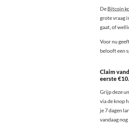
De
Bitcoin k
grote vraag i
gaat, of well
Voor nu geef
belooft een s
Claim vand
eerste €10
Grijp deze u
via de knop h
je 7 dagen la
vandaag nog e