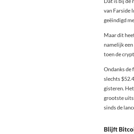
Dat is bij de
van Farside I
geëindigd me
Maar dit hee
namelijk een 
toen de cryp
Ondanks de f
slechts $52.
gisteren. He
grootste uit
sinds de lanc
Blijft Bit