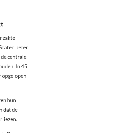
kt
r zakte
Staten beter
 de centrale
ouden. In 45
er opgelopen
zen hun
n dat de
rliezen.