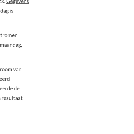
ck.
Gegevens
dag is
dstromen
n maandag,
troom van
teerd
teerde de
 resultaat