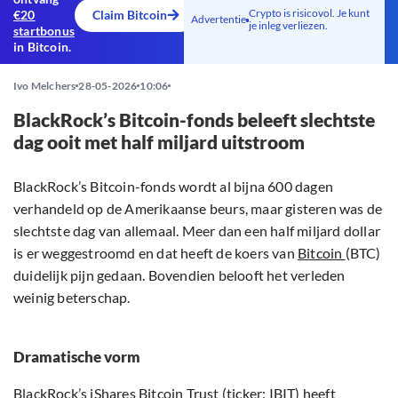
Crypto is risicovol. Je kunt
€20
Claim Bitcoin
Advertentie
je inleg verliezen.
startbonus
in Bitcoin.
Ivo Melchers
28-05-2026
10:06
BlackRock’s Bitcoin-fonds beleeft slechtste
dag ooit met half miljard uitstroom
BlackRock’s Bitcoin-fonds wordt al bijna 600 dagen
verhandeld op de Amerikaanse beurs, maar gisteren was de
slechtste dag van allemaal. Meer dan een half miljard dollar
is er weggestroomd en dat heeft de koers van
Bitcoin
(BTC)
duidelijk pijn gedaan. Bovendien belooft het verleden
weinig beterschap.
Dramatische vorm
BlackRock’s iShares Bitcoin Trust (ticker: IBIT) heeft