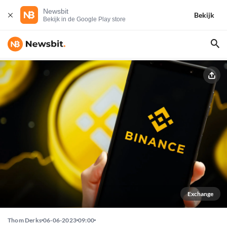
Newsbit
Bekijk
Bekijk in de Google Play store
Exchange
Thom Derks
06-06-2023
09:00