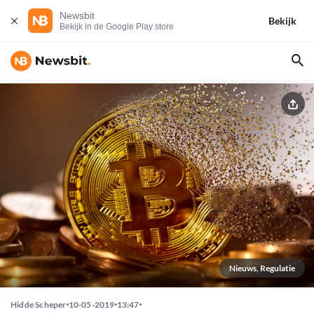
Newsbit
Bekijk
Bekijk in de Google Play store
Nieuws, Regulatie
Hidde Scheper
10-05-2019
13:47