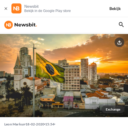
Newsbit
Bekijk
Bekijk in de Google Play store
Exchange
Leon Markus
18-02-2020
15:54