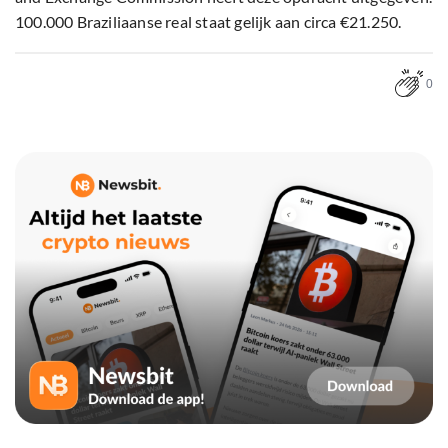
100.000 Braziliaanse real staat gelijk aan circa €21.250.
0