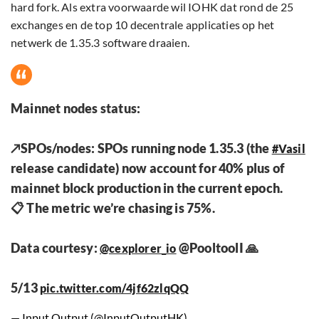
hard fork. Als extra voorwaarde wil IOHK dat rond de 25
exchanges en de top 10 decentrale applicaties op het
netwerk de 1.35.3 software draaien.
Mainnet nodes status:
↗️SPOs/nodes: SPOs running node 1.35.3 (the
#Vasil
release candidate) now account for 40% plus of
mainnet block production in the current epoch.
📋 The metric we’re chasing is 75%.
Data courtesy:
@PooltoolI 🙏
@cexplorer_io
5/13
pic.twitter.com/4jf62zlqQQ
— Input Output (@InputOutputHK)