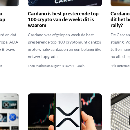
u
Cardano is best presterende top-
Cardano 
 op
100 crypto van de week: dit is
dit het 
waarom
rally?
rd en dat
Cardano was afgelopen week de best
De Cardano
uropa. ADA
presterende top-100 cryptomunt dankzij
stijging. V
p Bitvavo
grote whale-aankopen en een belangrijke
Juffermans
netwerkupgrade.
nu allesbe
in
Leon Markus
04 augustus 2026
1 – 3 min
Erik Jufferma