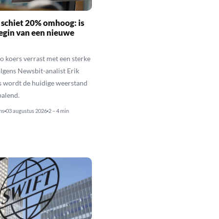
schiet 20% omhoog: is
begin van een nieuwe
 koers verrast met een sterke
olgens Newsbit-analist Erik
 wordt de huidige weerstand
palend.
ns
03 augustus 2026
2 – 4 min