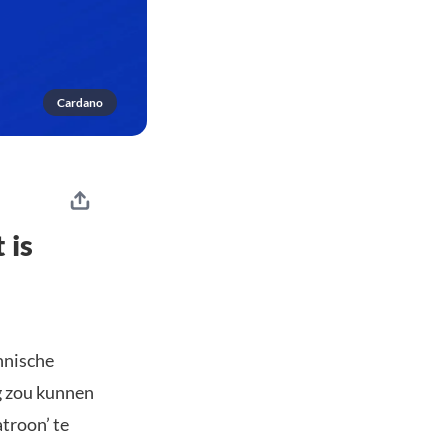
Cardano
 is
hnische
eg zou kunnen
troon’ te