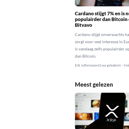
Cardano stijgt 7% en is n
populairder dan Bitcoin
Bitvavo
Cardano stijgt onverwachts ha
zorgt voor veel interesse in E
is vandaag zelfs populairder o
dan Bitcoin.
Erik Juffermans
12 uur geleden
1 – 3 m
Meest gelezen