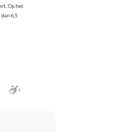
ert. Op het
 dan 6,5
9