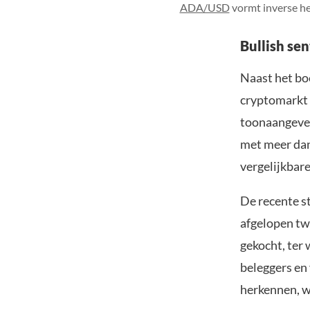
ADA/USD
vormt inverse h
Bullish se
Naast het bo
cryptomarkt 
toonaangeven
met meer da
vergelijkbare
De recente s
afgelopen t
gekocht, ter 
beleggers en
herkennen, wa