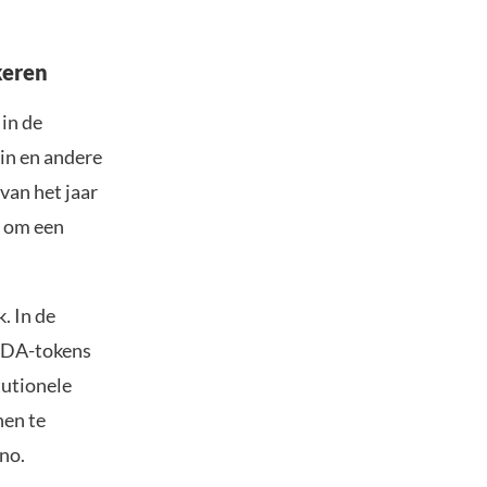
keren
in de
in en andere
van het jaar
 om een
. In de
ADA-tokens
tutionele
nen te
no.