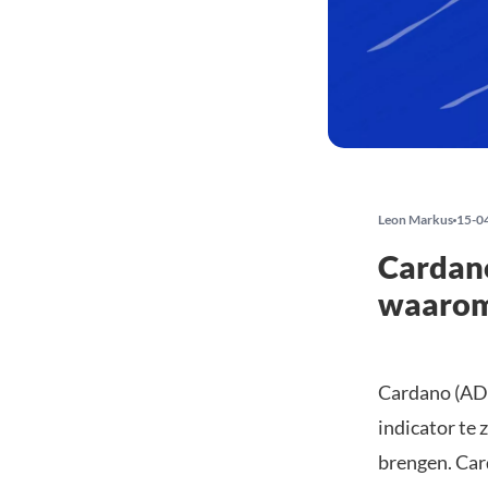
Leon Markus
15-0
Cardano
waaro
Cardano (ADA
indicator te 
brengen. Car