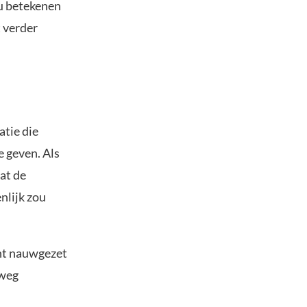
ou betekenen
t verder
atie die
 geven. Als
at de
nlijk zou
nt nauwgezet
 weg