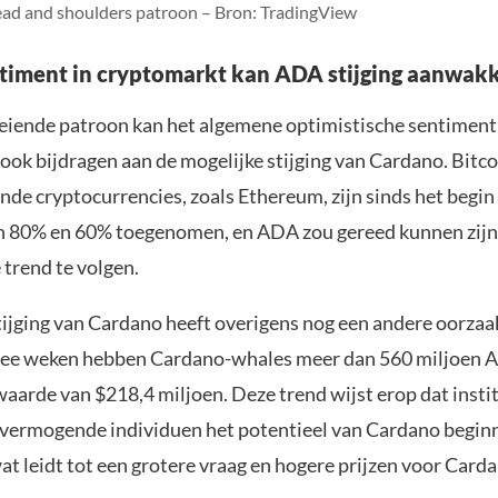
ead and shoulders patroon – Bron: TradingView
ntiment in cryptomarkt kan ADA stijging aanwak
eiende patroon kan het algemene optimistische sentiment 
ook bijdragen aan de mogelijke stijging van Cardano. Bitco
de cryptocurrencies, zoals Ethereum, zijn sinds het begin 
n 80% en 60% toegenomen, en ADA zou gereed kunnen zijn
 trend te volgen.
tijging van Cardano heeft overigens nog een andere oorzaak
wee weken hebben Cardano-whales meer dan 560 miljoen 
waarde van $218,4 miljoen. Deze trend wijst erop dat insti
 vermogende individuen het potentieel van Cardano begin
t leidt tot een grotere vraag en hogere prijzen voor Carda