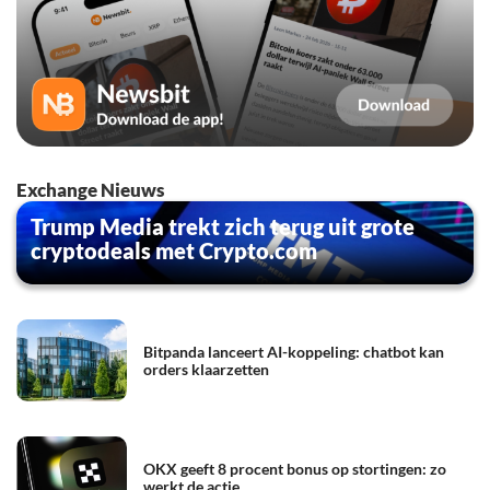
Exchange Nieuws
Trump Media trekt zich terug uit grote
cryptodeals met Crypto.com
Bitpanda lanceert AI-koppeling: chatbot kan
orders klaarzetten
OKX geeft 8 procent bonus op stortingen: zo
werkt de actie