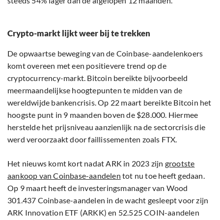
steeds 54% lager dan de afgelopen 12 maanden.
Crypto-markt lijkt weer bij te trekken
De opwaartse beweging van de Coinbase-aandelenkoers
komt overeen met een positievere trend op de
cryptocurrency-markt. Bitcoin bereikte bijvoorbeeld
meermaandelijkse hoogtepunten te midden van de
wereldwijde bankencrisis. Op 22 maart bereikte Bitcoin het
hoogste punt in 9 maanden boven de $28.000. Hiermee
herstelde het prijsniveau aanzienlijk na de sectorcrisis die
werd veroorzaakt door faillissementen zoals FTX.
Het nieuws komt kort nadat ARK in 2023 zijn
grootste
aankoop van Coinbase-aandelen
tot nu toe heeft gedaan.
Op 9 maart heeft de investeringsmanager van Wood
301.437 Coinbase-aandelen in de wacht gesleept voor zijn
ARK Innovation ETF (ARKK) en 52.525 COIN-aandelen