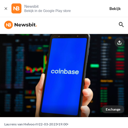
Newsbit
Bekijk
Bekijk in de Google Play store
Exchange
Laurens van Helvoort
22-03-2023
19:00