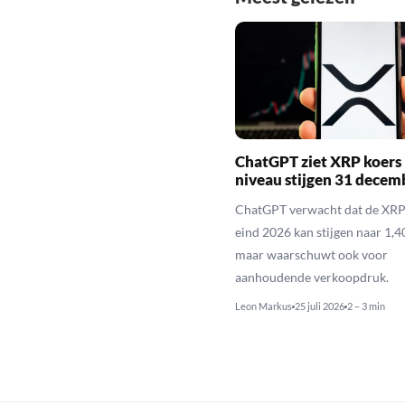
ChatGPT ziet XRP koers 
niveau stijgen 31 decem
ChatGPT verwacht dat de XRP
eind 2026 kan stijgen naar 1,40
maar waarschuwt ook voor
aanhoudende verkoopdruk.
Leon Markus
25 juli 2026
2 – 3 min