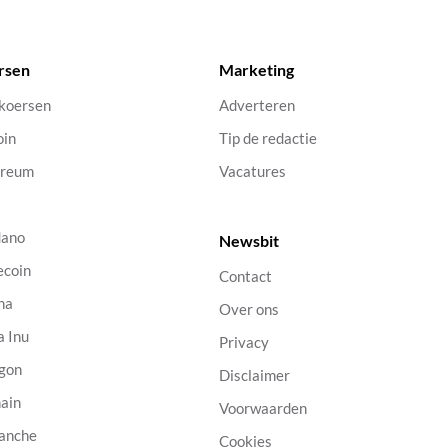
rsen
Marketing
 koersen
Adverteren
oin
Tip de redactie
ereum
Vacatures
dano
Newsbit
ecoin
Contact
na
Over ons
a Inu
Privacy
gon
Disclaimer
ain
Voorwaarden
anche
Cookies