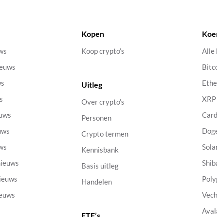
Kopen
Koe
uws
Koop crypto’s
Alle
ieuws
Bitc
ws
Eth
Uitleg
s
XRP
Over crypto’s
euws
Car
Personen
uws
Dog
Crypto termen
uws
Sola
Kennisbank
nieuws
Shib
Basis uitleg
nieuws
Poly
Handelen
ieuws
Vech
Aval
ETF’s