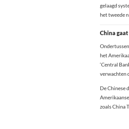
gelaagd syst
het tweede n
China gaat
Ondertussen 
het Amerikaa
‘Central Ban
verwachten da
De Chinese d
Amerikaanse 
zoals China T