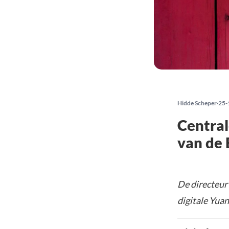
Hidde Scheper
25-
Central
van de 
De directeur
digitale Yuan