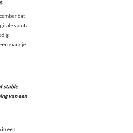
s
cember dat
gitale valuta
edig
 een mandje
f stable
ning van een
 in een