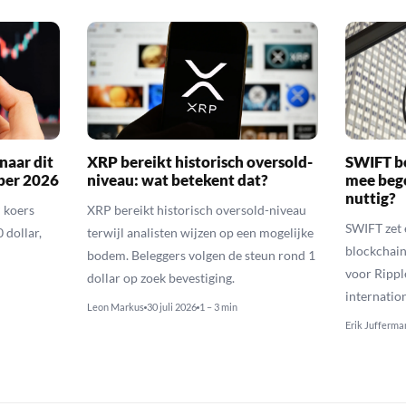
naar dit
XRP bereikt historisch oversold-
SWIFT b
ber 2026
niveau: wat betekent dat?
mee bego
nuttig?
 koers
XRP bereikt historisch oversold-niveau
SWIFT zet 
 dollar,
terwijl analisten wijzen op een mogelijke
blockchain
bodem. Beleggers volgen de steun rond 1
voor Rippl
dollar op zoek bevestiging.
internatio
Leon Markus
30 juli 2026
1 – 3 min
Erik Jufferma