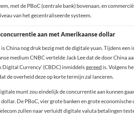
eem, met de PBoC (centrale bank) bovenaan, en commercië
iveau van het gecentraliseerde systeem.
 concurrentie aan met Amerikaanse dollar
is China nog druk bezig met de digitale yuan. Tijdens een 
nse medium CNBC vertelde Jack Lee dat de door China a
k Digital Currency’ (CBDC) inmiddels
gereed
is. Volgens he
t de overheid deze op korte termijn zal lanceren.
igitale munt zou eindelijk de concurrentie aan kunnen gaa
dollar. De PBoC, vier grote banken en grote economische
elecom zullen naar verluidt digitale valuta betalingen test