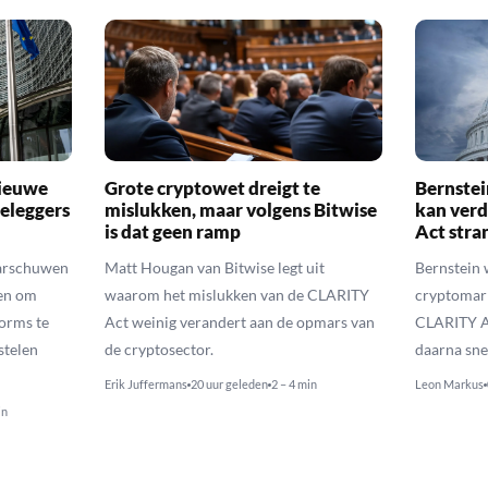
nieuwe
Grote cryptowet dreigt te
Bernstei
eleggers
mislukken, maar volgens Bitwise
kan verd
is dat geen ramp
Act stra
arschuwen
Matt Hougan van Bitwise legt uit
Bernstein
en om
waarom het mislukken van de CLARITY
cryptomark
orms te
Act weinig verandert aan de opmars van
CLARITY A
stelen
de cryptosector.
daarna sne
Erik Juffermans
20 uur geleden
2 – 4 min
Leon Markus
in