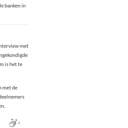
le banken in
interview met
angekondigde
m is het te
n met de
 deelnemers
en.
0