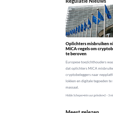
Regulatie Nieuws
Oplichters misbruiken 
MiCA-regels om cryptob
te beroven
Europese toezichthouders wa
dat oplichters MiCA misbruik
cryptobeleggers naar nepplatf
lokken en digitale tegoeden te 
massaal.
Hidde Scheper
één uur geleden
2 – 3 m
Meest gelezen