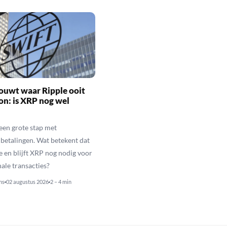
ouwt waar Ripple ooit
n: is XRP nog wel
een grote stap met
betalingen. Wat betekent dat
e en blijft XRP nog nodig voor
nale transacties?
ns
02 augustus 2026
2 – 4 min