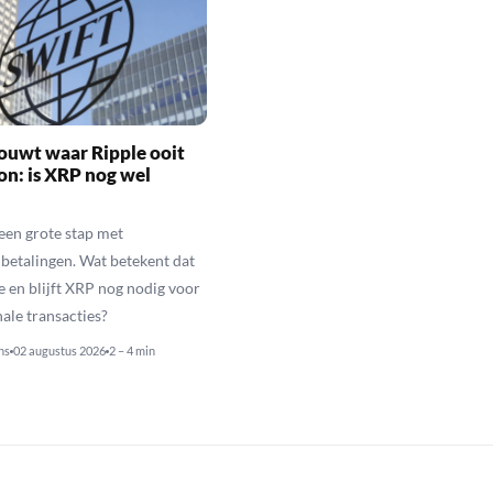
ouwt waar Ripple ooit
n: is XRP nog wel
een grote stap met
betalingen. Wat betekent dat
e en blijft XRP nog nodig voor
nale transacties?
ns
02 augustus 2026
2 – 4 min