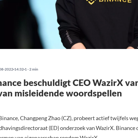
08-2022
14:32
1 - 2 min
nance beschuldigt CEO WazirX va
van misleidende woordspellen
inance, Changpeng Zhao (CZ), probeert actief twijfels we
dhavingsdirectoraat (ED) onderzoek van WazirX. Binance 
vormen van eigenaarschap rondom WazirX.