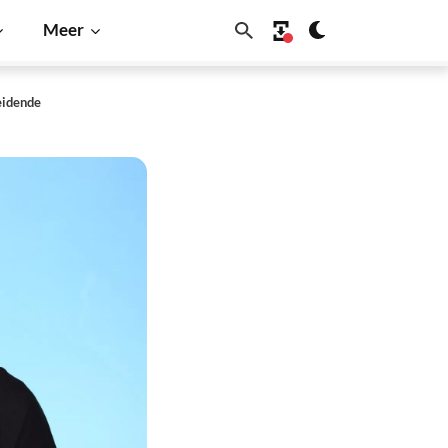
Meer
eidende