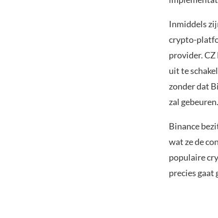
Inmiddels zij
crypto-platf
provider. CZ
uit te schake
zonder dat Bi
zal gebeuren.
Binance bezi
wat ze de con
populaire cr
precies gaat