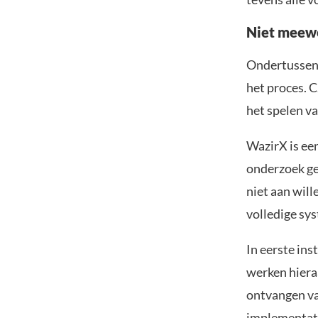
Niet meew
Ondertussen 
het proces. 
het spelen v
WazirX is een
onderzoek ges
niet aan will
volledige sy
In eerste in
werken hiera
ontvangen va
implementat