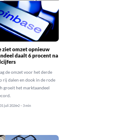
e ziet omzet opnieuw
andeel daalt 6 procent na
cijfers
ag de omzet voor het derde
p rij dalen en dook in de rode
och groeit het marktaandeel
ecord.
31 juli 2026
2 – 3 min