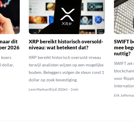
naar dit
XRP bereikt historisch oversold-
SWIFT b
ber 2026
niveau: wat betekent dat?
mee bego
nuttig?
 koers
XRP bereikt historisch oversold-niveau
SWIFT zet 
 dollar,
terwijl analisten wijzen op een mogelijke
blockchain
bodem. Beleggers volgen de steun rond 1
voor Rippl
dollar op zoek bevestiging.
internatio
Leon Markus
30 juli 2026
1 – 3 min
Erik Jufferma