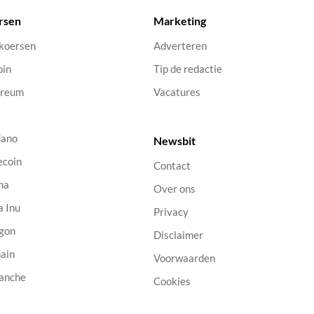
rsen
Marketing
 koersen
Adverteren
oin
Tip de redactie
ereum
Vacatures
dano
Newsbit
ecoin
Contact
na
Over ons
a Inu
Privacy
gon
Disclaimer
ain
Voorwaarden
anche
Cookies
B