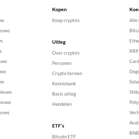
Kopen
Koe
uws
Koop crypto’s
Alle
ieuws
Bitc
ws
Eth
Uitleg
s
XRP
Over crypto’s
euws
Car
Personen
uws
Dog
Crypto termen
uws
Sola
Kennisbank
nieuws
Shib
Basis uitleg
nieuws
Poly
Handelen
ieuws
Vech
Aval
ETF’s
s
BN
Bitcoin ETF