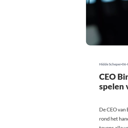
Hidde Scheper
06-
CEO Bi
spelen 
De CEO van B
rond het han
tevens alle 