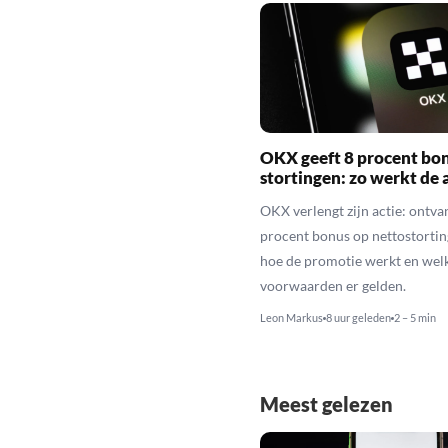
OKX geeft 8 procent bo
stortingen: zo werkt de 
OKX verlengt zijn actie: ontva
procent bonus op nettostortin
hoe de promotie werkt en wel
voorwaarden er gelden.
Leon Markus
8 uur geleden
2 – 5 min
Meest gelezen