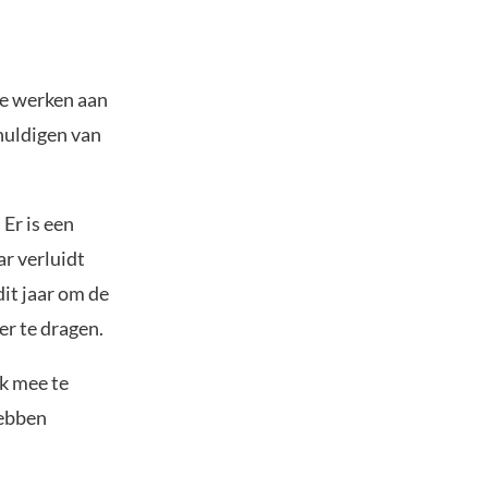
te werken aan
huldigen van
 Er is een
ar verluidt
dit jaar om de
r te dragen.
k mee te
hebben