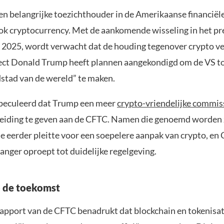
en belangrijke toezichthouder in de Amerikaanse financiël
k cryptocurrency. Met de aankomende wisseling in het p
i 2025, wordt verwacht dat de houding tegenover crypto v
ect Donald Trump heeft plannen aangekondigd om de VS to
stad van de wereld” te maken.
peculeerd dat Trump een meer
crypto-vriendelijke commis
leiding te geven aan de CFTC. Namen die genoemd worden
e eerder pleitte voor een soepelere aanpak van crypto, en 
langer oproept tot duidelijke regelgeving.
p de toekomst
apport van de CFTC benadrukt dat blockchain en tokenisa