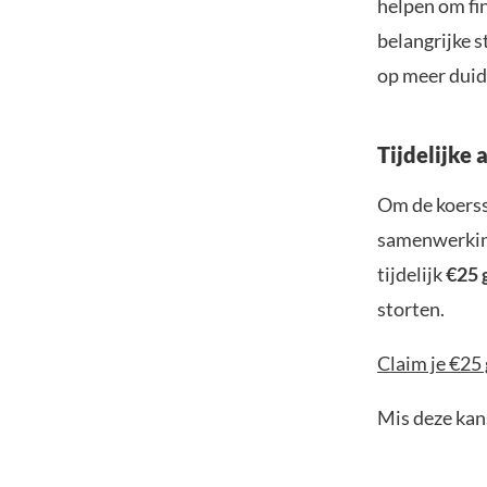
helpen om fin
belangrijke s
op meer duide
Tijdelijke 
Om de koerss
samenwerking
tijdelijk
€25 
storten.
Claim je €25 
Mis deze kans