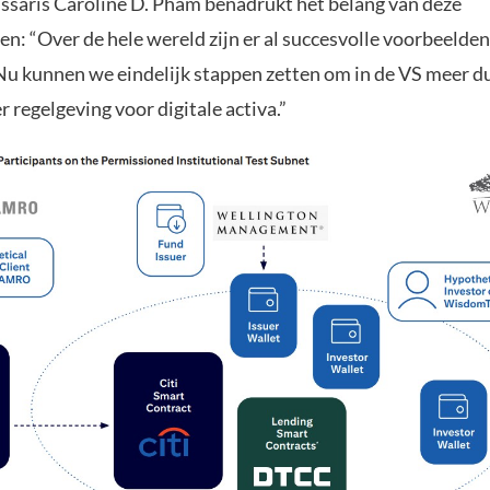
aris Caroline D. Pham benadrukt het belang van deze
n: “Over de hele wereld zijn er al succesvolle voorbeelde
 Nu kunnen we eindelijk stappen zetten om in de VS meer du
r regelgeving voor digitale activa.”