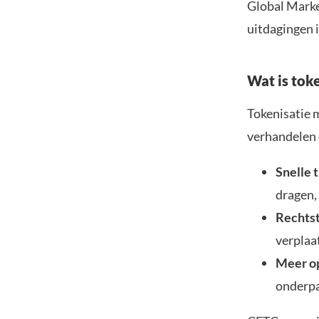
Global Marke
uitdagingen 
Wat is toke
Tokenisatie m
verhandelen 
Snelle 
dragen,
Rechtst
verplaa
Meer op
onderpa