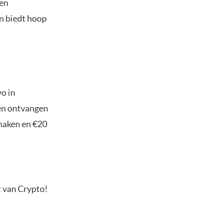
een
en biedt hoop
o in
ten ontvangen
maken en €20
t van Crypto!