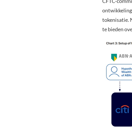
CFTC-commiss
ontwikkelinge
tokenisatie.
te bieden ove