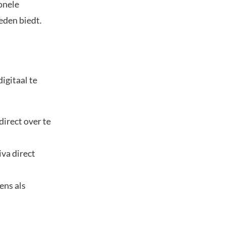
onele
eden biedt.
igitaal te
irect over te
iva direct
ens als