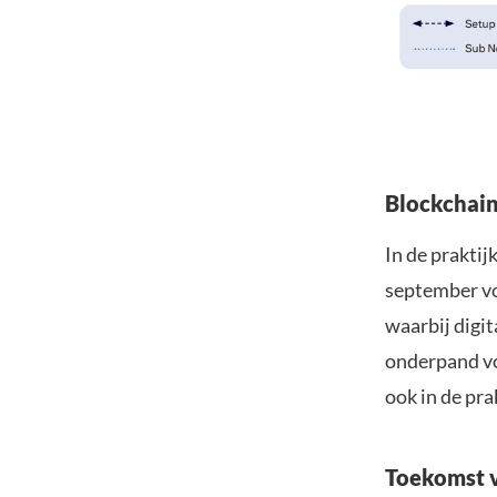
Blockchain
In de praktij
september vo
waarbij digi
onderpand voo
ook in de pra
Toekomst v