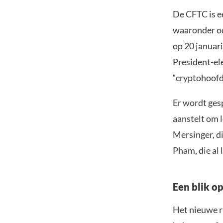
De CFTC is e
waaronder oo
op 20 januar
President-el
“cryptohoofd
Er wordt ges
aanstelt om 
Mersinger, di
Pham, die al 
Een blik o
Het nieuwe r