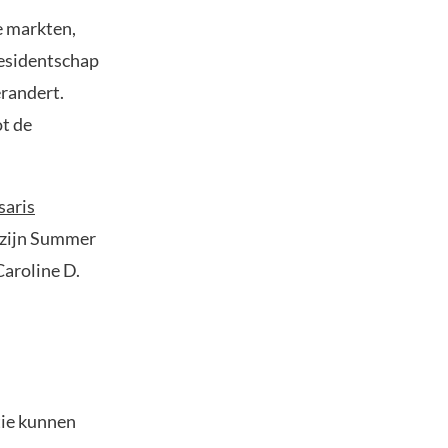
e markten,
residentschap
erandert.
t de
saris
 zijn Summer
Caroline D.
tie kunnen