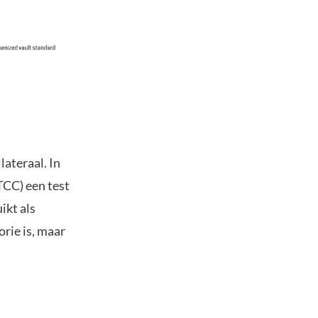
lateraal. In
TCC) een test
ikt als
orie is, maar