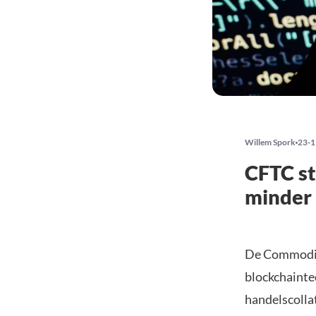
Willem Spork
23-1
CFTC st
minder 
De Commodit
blockchainte
handelscolla