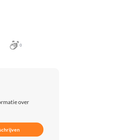
0
ormatie over
schrijven