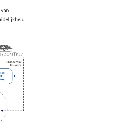
n van
idelijkheid