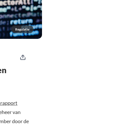
Regulatie
en
 rapport
beheer van
ember door de