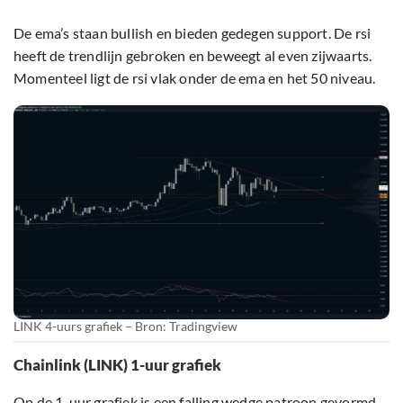
De ema’s staan bullish en bieden gedegen support. De rsi
heeft de trendlijn gebroken en beweegt al even zijwaarts.
Momenteel ligt de rsi vlak onder de ema en het 50 niveau.
LINK 4-uurs grafiek – Bron: Tradingview
Chainlink (LINK) 1-uur grafiek
Op de 1-uur grafiek is een falling wedge patroon gevormd.