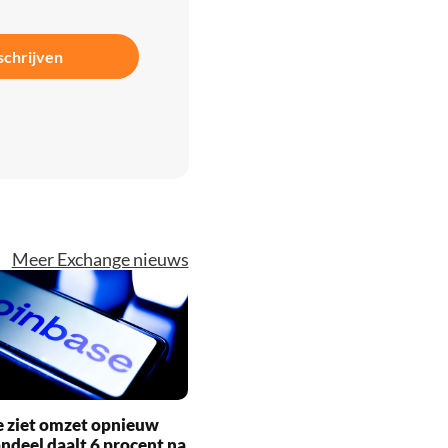
schrijven
Meer Exchange nieuws
e ziet omzet opnieuw
andeel daalt 6 procent na