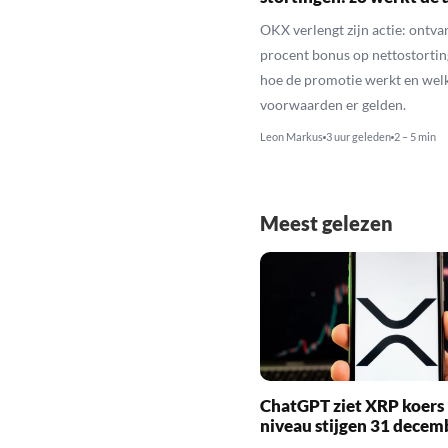
OKX verlengt zijn actie: ontva
procent bonus op nettostortin
hoe de promotie werkt en wel
voorwaarden er gelden.
Leon Markus
3 uur geleden
2 – 5 min
Meest gelezen
ChatGPT ziet XRP koers 
niveau stijgen 31 decem