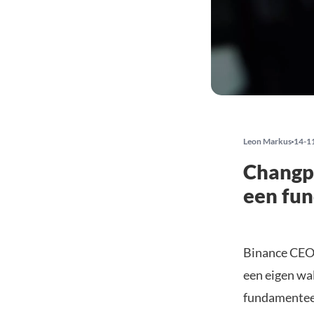
Leon Markus
14-1
Changpe
een fu
Binance CEO 
een eigen wa
fundamenteel