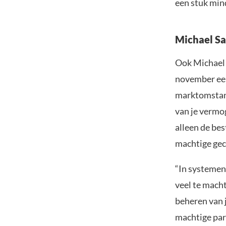
een stuk min
Michael Sa
Ook Michael S
november een 
marktomstand
van je vermog
alleen de be
machtige gec
“In systemen 
veel te macht
beheren van 
machtige part