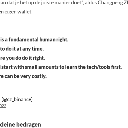
van dat je het op de juiste manier doet”, aldus Changpeng 
n eigen wallet.
 is a fundamental human right.
to do it at any time.
e you do do it right.
art with small amounts to learn the tech/tools first.
e can be very costly.
 (@cz_binance)
2022
kleine bedragen