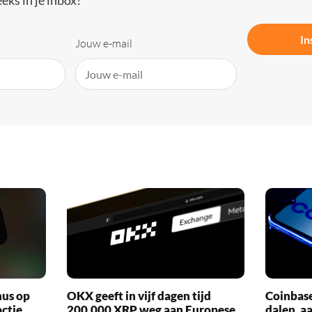
eks in je inbox!
In
Jouw e-mail
nus op
OKX geeft in vijf dagen tijd
Coinbas
actie
200.000 XRP weg aan Europese
dalen, a