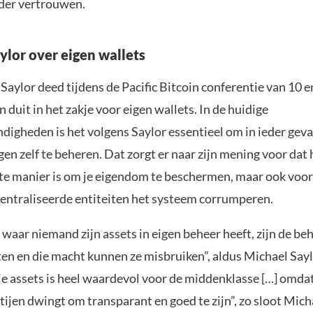
der vertrouwen.
ylor over eigen wallets
aylor deed tijdens de Pacific Bitcoin conferentie van 10 e
duit in het zakje voor eigen wallets. In de huidige
igheden is het volgens Saylor essentieel om in ieder geva
en zelf te beheren. Dat zorgt er naar zijn mening voor dat 
ste manier is om je eigendom te beschermen, maar ook voo
entraliseerde entiteiten het systeem corrumperen.
waar niemand zijn assets in eigen beheer heeft, zijn de be
en en die macht kunnen ze misbruiken”, aldus Michael Saylo
je assets is heel waardevol voor de middenklasse […] omda
ijen dwingt om transparant en goed te zijn”, zo sloot Micha