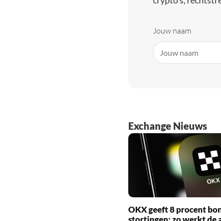
crypto’s, rechtstre
Jouw naam
Exchange Nieuws
OKX geeft 8 procent bo
stortingen: zo werkt de 