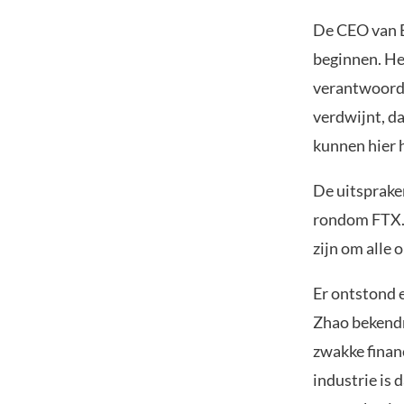
De CEO van B
beginnen. Het
verantwoordel
verdwijnt, d
kunnen hier 
De uitsprake
rondom FTX. 
zijn om alle
Er ontstond 
Zhao bekendm
zwakke finan
industrie is 