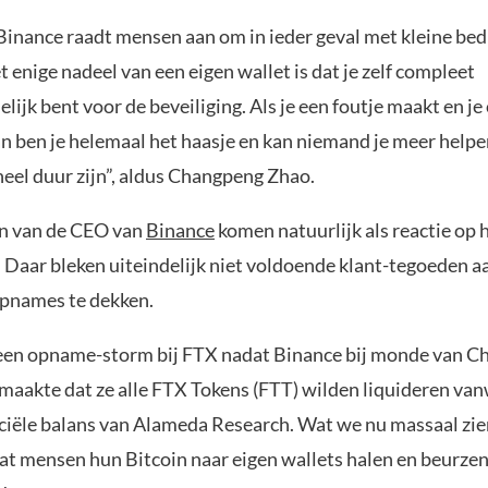
inance raadt mensen aan om in ieder geval met kleine bed
 enige nadeel van een eigen wallet is dat je zelf compleet
ijk bent voor de beveiliging. Als je een foutje maakt en je
an ben je helemaal het haasje en kan niemand je meer helpe
heel duur zijn”, aldus Changpeng Zhao.
n van de CEO van
Binance
komen natuurlijk als reactie op
Daar bleken uiteindelijk niet voldoende klant-tegoeden a
 opnames te dekken.
een opname-storm bij FTX nadat Binance bij monde van 
aakte dat ze alle FTX Tokens (FTT) wilden liquideren va
ciële balans van Alameda Research. Wat we nu massaal zie
dat mensen hun Bitcoin naar eigen wallets halen en beurzen