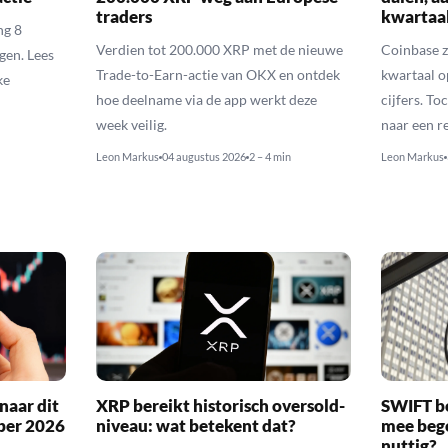
traders
kwartaal
ng 8
Verdien tot 200.000 XRP met de nieuwe
Coinbase z
gen. Lees
Trade-to-Earn-actie van OKX en ontdek
kwartaal o
ke
hoe deelname via de app werkt deze
cijfers. T
week veilig.
naar een r
Leon Markus
04 augustus 2026
2 – 4 min
Leon Markus
naar dit
XRP bereikt historisch oversold-
SWIFT b
ber 2026
niveau: wat betekent dat?
mee bego
nuttig?