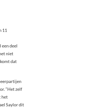
n 11
l een deel
het niet
rkomt dat
heerpartijen
r. “Het zelf
t het
el Saylor dit