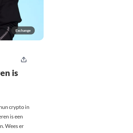
Exchange
en is
hun crypto in
ren is een
n. Wees er