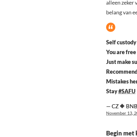
alleen zeker 
belang van ee
Self custody
You are free 
Just make sur
Recommend st
Mistakes her
Stay
#SAFU
— CZ 🔶 BNB
November 13, 
Begin met 