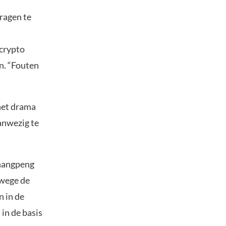
ragen te
 crypto
n. “Fouten
 het drama
anwezig te
Changpeng
nwege de
n in de
 in de basis