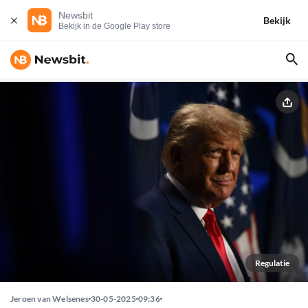
Newsbit
Bekijk
Bekijk in de Google Play store
Regulatie
Jeroen van Welsenes
30-05-2025
09:36