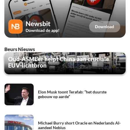
Beurs Nieuws
Oud-ASML’er helpt China aan cruciale
EUV-lichtbron
Elon Musk toont Terafab: “het duurste
gebouw op aarde”
Michael Burry short Oracle en Nederlands AI-
aandeel Nebius