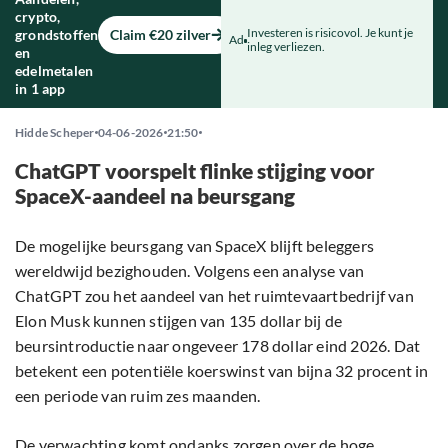
crypto,
Investeren is risicovol. Je kunt je
grondstoffen
Claim €20 zilver
Ad
inleg verliezen.
en
edelmetalen
in 1 app
Hidde Scheper
04-06-2026
21:50
ChatGPT voorspelt flinke stijging voor
SpaceX-aandeel na beursgang
De mogelijke beursgang van SpaceX blijft beleggers
wereldwijd bezighouden. Volgens een analyse van
ChatGPT zou het aandeel van het ruimtevaartbedrijf van
Elon Musk kunnen stijgen van 135 dollar bij de
beursintroductie naar ongeveer 178 dollar eind 2026. Dat
betekent een potentiële koerswinst van bijna 32 procent in
een periode van ruim zes maanden.
De verwachting komt ondanks zorgen over de hoge