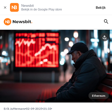
Newsbit
Bekijk
Bekijk in de Google Play store
Ethereum
Erik Juffermans
02-09-2025
21:33