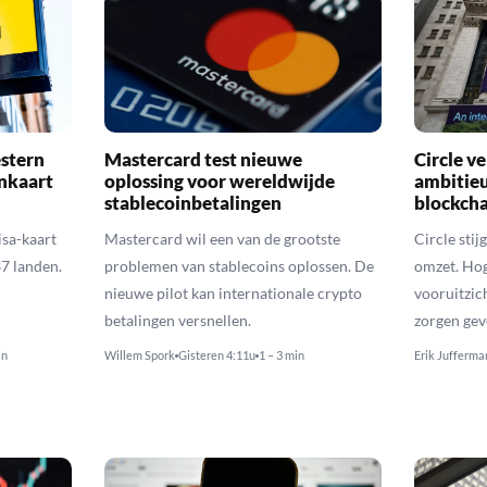
stern
Mastercard test nieuwe
Circle v
inkaart
oplossing voor wereldwijde
ambitie
stablecoinbetalingen
blockch
sa-kaart
Mastercard wil een van de grootste
Circle sti
37 landen.
problemen van stablecoins oplossen. De
omzet. Hog
nieuwe pilot kan internationale crypto
vooruitzi
betalingen versnellen.
zorgen gev
in
Willem Spork
Gisteren 4:11u
1 – 3 min
Erik Jufferma