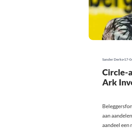
Sander Derks
17-0
Circle-
Ark Inv
Beleggersfon
aan aandelen
aandeel een 