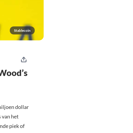
Stablecoin
e Wood’s
iljoen dollar
 van het
nde piek of