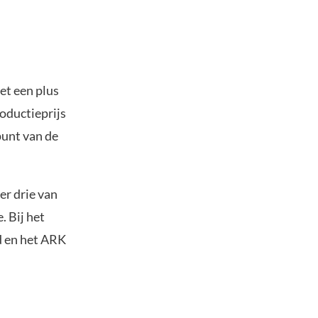
et een plus
roductieprijs
punt van de
er drie van
. Bij het
d en het ARK