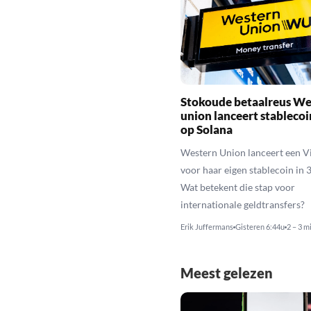
Stokoude betaalreus We
union lanceert stableco
op Solana
Western Union lanceert een Vi
voor haar eigen stablecoin in 
Wat betekent die stap voor
internationale geldtransfers?
Erik Juffermans
Gisteren 6:44u
2 – 3 m
Meest gelezen