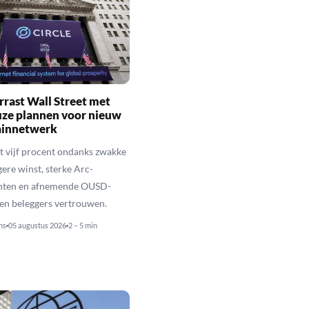
errast Wall Street met
uze plannen voor nieuw
ainnetwerk
jgt vijf procent ondanks zwakke
ere winst, sterke Arc-
chten en afnemende OUSD-
en beleggers vertrouwen.
ns
05 augustus 2026
2 – 5 min