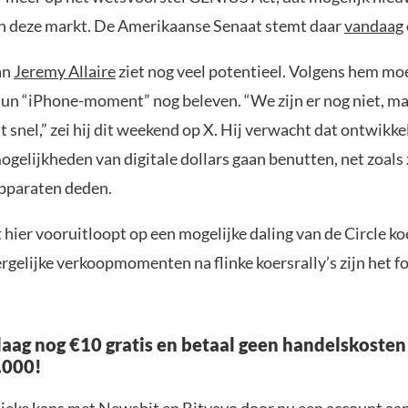
n deze markt. De Amerikaanse Senaat stemt daar
vandaag
an
Jeremy Allaire
ziet nog veel potentieel. Volgens hem mo
hun “iPhone-moment” nog beleven. “We zijn er nog niet, ma
snel,” zei hij dit weekend op X. Hij verwacht dat ontwikke
gelijkheden van digitale dollars gaan benutten, net zoals 
apparaten deden.
 hier vooruitloopt op een mogelijke daling van de Circle koe
rgelijke verkoopmomenten na flinke koersrally’s zijn het f
aag nog €10 gratis en betaal geen handelskosten
.000!