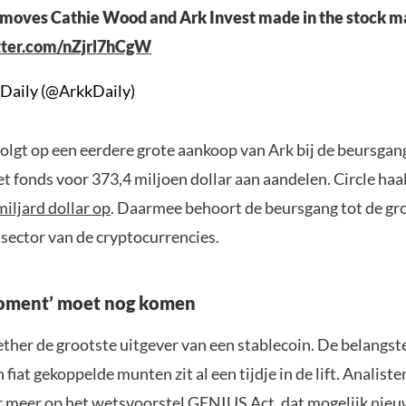
 moves Cathie Wood and Ark Invest made in the stock m
itter.com/nZjrl7hCgW
 Daily (@ArkkDaily)
olgt op een eerdere grote aankoop van Ark bij de beursgang
t fonds voor 373,4 miljoen dollar aan aandelen. Circle haa
miljard dollar op
. Daarmee behoort de beursgang tot de gr
e sector van de cryptocurrencies.
oment’ moet nog komen
Tether de grootste uitgever van een stablecoin. De belangst
 fiat gekoppelde munten zit al een tijdje in de lift. Analist
r meer op het wetsvoorstel GENIUS Act, dat mogelijk nie