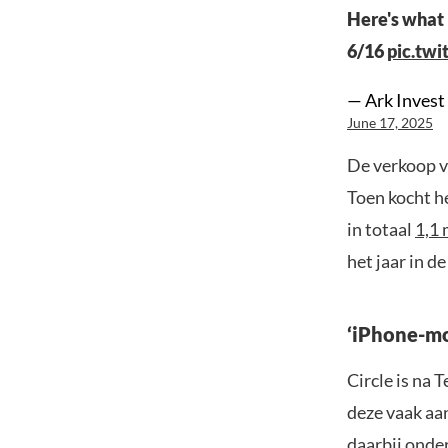
Here's what
6/16
pic.tw
— Ark Invest
June 17, 2025
De verkoop v
Toen kocht he
in totaal
1,1 
het jaar in d
‘iPhone-m
Circle is na 
deze vaak aan
daarbij onde