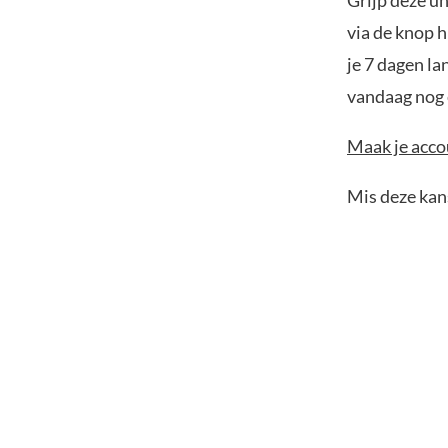
Grijp deze u
via de knop h
je 7 dagen la
vandaag nog e
Maak je accou
Mis deze kans