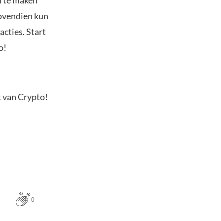
n te maken
Bovendien kun
acties. Start
o!
t van Crypto!
0