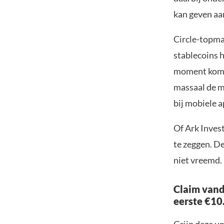
kan geven aa
Circle-topm
stablecoins 
moment komt 
massaal de mo
bij mobiele 
Of Ark Invest
te zeggen. De
niet vreemd.
Claim vand
eerste €10