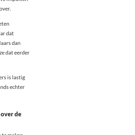
over.
eten
ar dat
laars dan
ze dat eerder
rs is lastig
onds echter
 over de