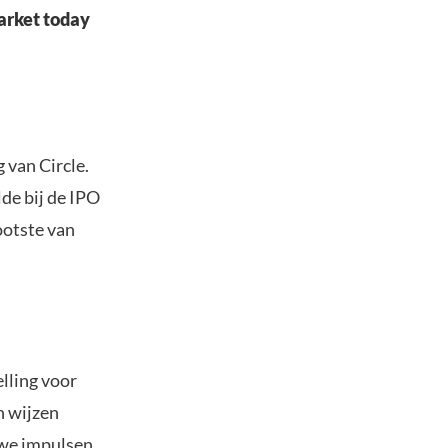
arket today
 van Circle.
lde bij de IPO
ootste van
elling voor
en wijzen
uwe impulsen