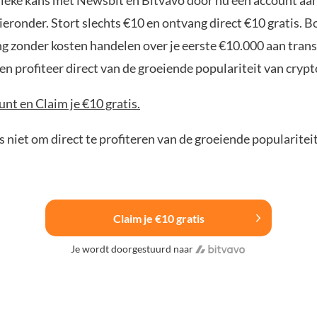
nieke kans met Newsbit en Bitvavo door nu een account aa
ieronder. Stort slechts €10 en ontvang direct €10 gratis. 
ng zonder kosten handelen over je eerste €10.000 aan trans
n profiteer direct van de groeiende populariteit van crypt
nt en Claim je €10 gratis.
 niet om direct te profiteren van de groeiende popularitei
Claim je €10 gratis
Je wordt doorgestuurd naar