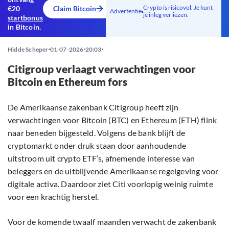
Crypto is risicovol. Je kunt
€20
Claim Bitcoin
Advertentie
je inleg verliezen.
startbonus
in Bitcoin.
Hidde Scheper
01-07-2026
20:03
Citigroup verlaagt verwachtingen voor
Bitcoin en Ethereum fors
De Amerikaanse zakenbank Citigroup heeft zijn
verwachtingen voor Bitcoin (BTC) en Ethereum (ETH) flink
naar beneden bijgesteld. Volgens de bank blijft de
cryptomarkt onder druk staan door aanhoudende
uitstroom uit crypto ETF’s, afnemende interesse van
beleggers en de uitblijvende Amerikaanse regelgeving voor
digitale activa. Daardoor ziet Citi voorlopig weinig ruimte
voor een krachtig herstel.
Voor de komende twaalf maanden verwacht de zakenbank