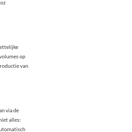
toz
ttelijke
svolumes op
troductie van
an via de
iet alles:
automatisch