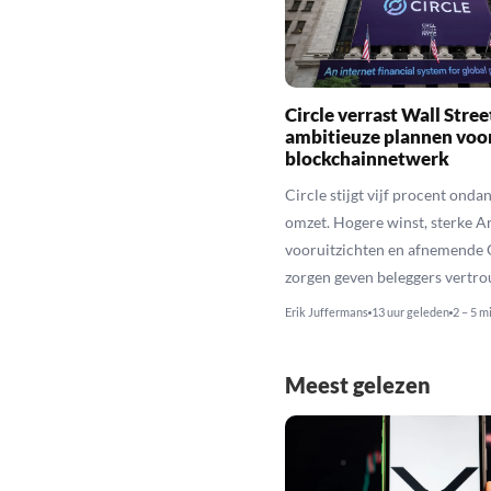
Circle verrast Wall Stre
ambitieuze plannen voo
blockchainnetwerk
Circle stijgt vijf procent ond
omzet. Hogere winst, sterke A
vooruitzichten en afnemende
zorgen geven beleggers vertr
Erik Juffermans
13 uur geleden
2 – 5 m
Meest gelezen