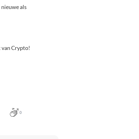
l nieuwe als
t van Crypto!
0