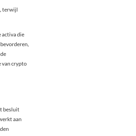
 terwijl
 activa die
 bevorderen,
 de
e van crypto
t besluit
 werkt aan
rden