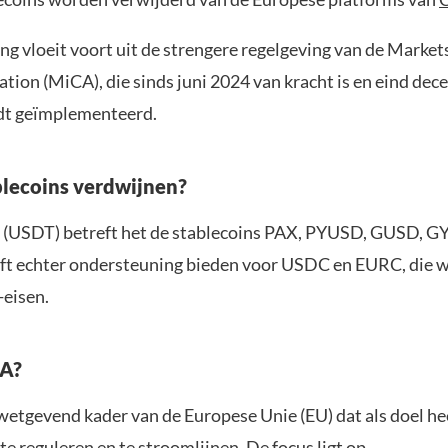
ng vloeit voort uit de strengere regelgeving van de Market
tion (MiCA), die sinds juni 2024 van kracht is en eind de
dt geïmplementeerd.
lecoins verdwijnen?
 (USDT) betreft het de stablecoins PAX, PYUSD, GUSD, G
jft echter ondersteuning bieden voor USDC en EURC, die 
eisen.
CA?
wetgevend kader van de Europese Unie (EU) dat als doel he
e reguleren en te stroomlijnen. De focus ligt op