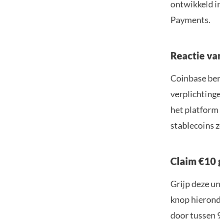
ontwikkeld i
Payments.
Reactie va
Coinbase ben
verplichting
het platform
stablecoins 
Claim €10 
Grijp deze u
knop hieronde
door tussen 