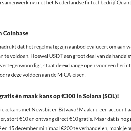
n samenwerking met het Nederlandse fintechbedrijf Quan
n Coinbase
adrukt dat het regelmatig zijn aanbod evalueert om aan we
en te voldoen. Hoewel USDT een groot deel van de handel
 vertegenwoordigt, staat de exchange open voor een herin
zodra deze voldoen aan de MiCA-eisen.
gratis én maak kans op €300 in Solana (SOL)!
nieke kans met Newsbit en Bitvavo! Maak nu een account a
r, stort €10 en ontvang direct €10 gratis. Maar dat is nog n
9 en 15 december minimaal €200 te verhandelen, maak je 