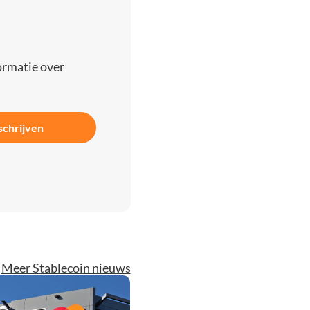
ormatie over
schrijven
Meer Stablecoin nieuws