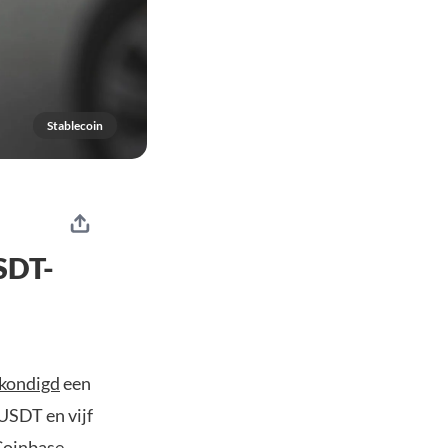
Stablecoin
SDT-
kondigd
een
 USDT en vijf
Coinbase
.