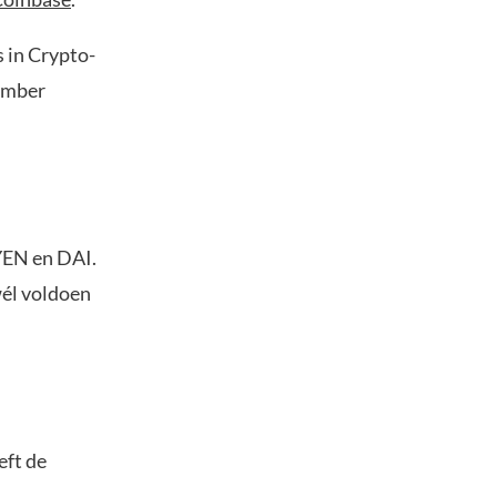
s in Crypto-
cember
YEN en DAI.
wél voldoen
eft de