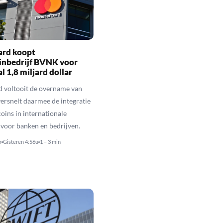
ard koopt
inbedrijf BVNK voor
 1,8 miljard dollar
 voltooit de overname van
rsnelt daarmee de integratie
coins in internationale
 voor banken en bedrijven.
r
Gisteren 4:56u
1 – 3 min