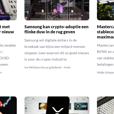
et met
Samsung kan crypto-adoptie een
Masterc
r nieuw
flinke duw in de rug geven
stableco
maximaal
Samsung wil digitale dollars in de
anks zwakke
Mastercard
broekzak van bijna een miljard mensen
rc-
BVNK en ve
stoppen. Lees waarom dit zo goed nieuws
 OUSD-
van stable
is voor de crypto-industrie.
ouwen.
betalingen
Ivo Melchers
16 uur geleden
2 – 4 min
in
Hidde Schepe