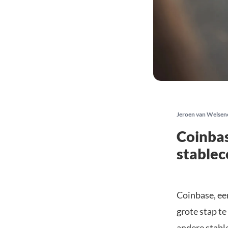
Jeroen van Welsen
Coinbas
stablec
Coinbase, ee
grote stap te
andere stabl