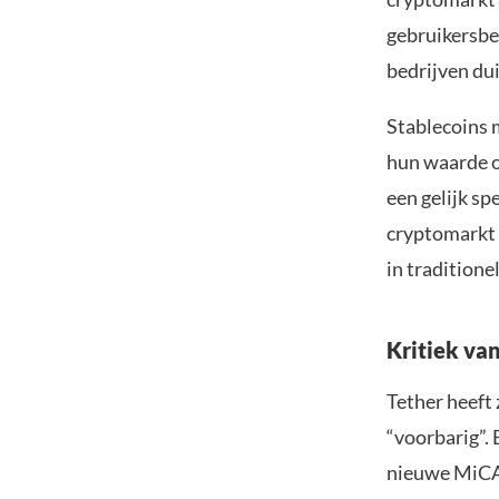
gebruikersbe
bedrijven dui
Stablecoins 
hun waarde o
een gelijk sp
cryptomarkt t
in traditione
Kritiek va
Tether heeft 
“voorbarig”. 
nieuwe MiCA