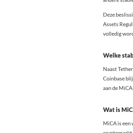
Deze beslissi
Assets Regula
volledig wor
Welke stab
Naast Tether
Coinbase bli
aan de MiCA-
Wat is Mi
MiCA is een 
cryptomarkt t