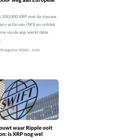
ot 200.000 XRP met de nieuwe
arn-actie van OKX en ontdek
me via de app werkt deze
.
04 augustus 2026
2 – 4 min
ouwt waar Ripple ooit
n: is XRP nog wel