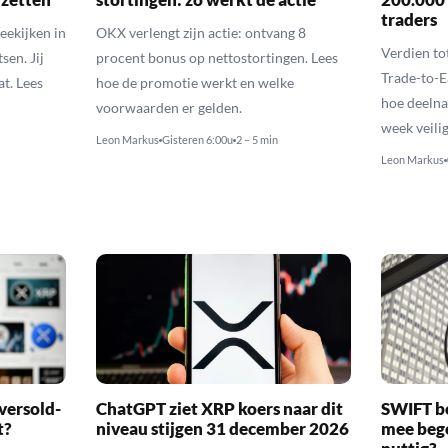
traders
eekijken in
OKX verlengt zijn actie: ontvang 8
Verdien t
sen. Jij
procent bonus op nettostortingen. Lees
Trade-to-E
t. Lees
hoe de promotie werkt en welke
hoe deelna
voorwaarden er gelden.
week veilig
Leon Markus
Gisteren 6:00u
2 – 5 min
Leon Markus
versold-
ChatGPT ziet XRP koers naar dit
SWIFT b
t?
niveau stijgen 31 december 2026
mee bego