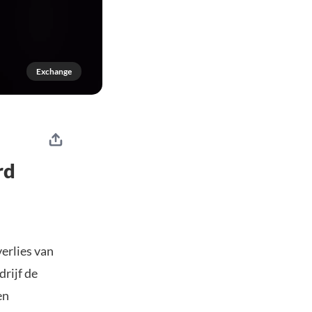
Exchange
rd
erlies van
drijf de
en