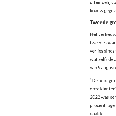
uiteindelijk
knauw gegev
Tweede grot
Het verlies v
tweede kwart
verlies sind
wat zelfs de 
van 9 august
“De huidige c
onze klanten
2022 was een
procent lage
daalde.