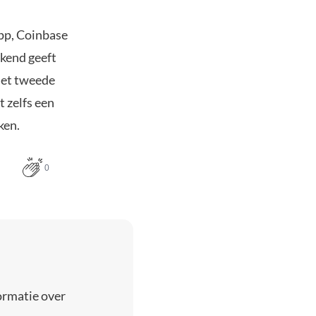
App, Coinbase
jkend geeft
het tweede
 zelfs een
ken.
0
ormatie over