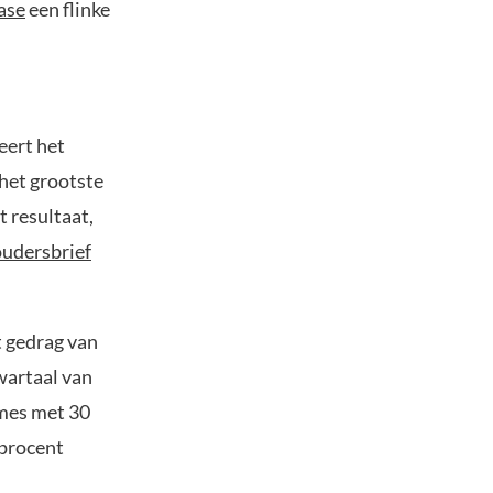
ase
een flinke
eert het
het grootste
 resultaat,
udersbrief
t gedrag van
wartaal van
umes met 30
 procent