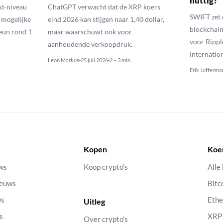
nuttig?
ld-niveau
ChatGPT verwacht dat de XRP koers
SWIFT zet 
n mogelijke
eind 2026 kan stijgen naar 1,40 dollar,
blockchain
eun rond 1
maar waarschuwt ook voor
voor Rippl
aanhoudende verkoopdruk.
internatio
Leon Markus
25 juli 2026
2 – 3 min
Erik Jufferma
Kopen
Koe
uws
Koop crypto’s
Alle
ieuws
Bitc
ws
Eth
Uitleg
s
XRP
Over crypto’s