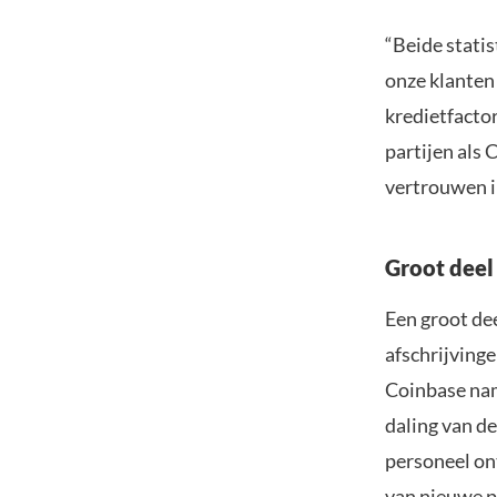
“Beide statis
onze klanten
kredietfactor
partijen als 
vertrouwen i
Groot deel
Een groot dee
afschrijving
Coinbase nam
daling van de
personeel ont
van nieuwe p