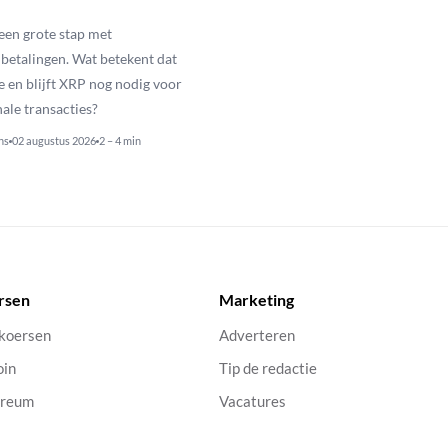
een grote stap met
betalingen. Wat betekent dat
e en blijft XRP nog nodig voor
nale transacties?
ns
02 augustus 2026
2 – 4 min
rsen
Marketing
 koersen
Adverteren
oin
Tip de redactie
ereum
Vacatures