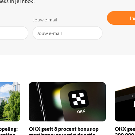
eks in je inbox!
In
Jouw e-mail
ppeling:
OKX geeft 8 procent bonus op
OKX geef
rzetten
stortingen: zo werkt de actie
200.000