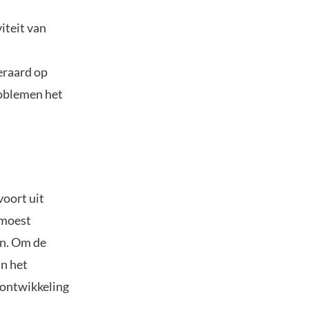
iteit van
teraard op
roblemen het
voort uit
 moest
en. Om de
an het
 ontwikkeling