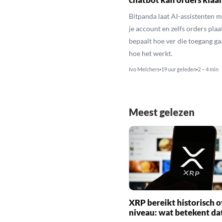
Bitpanda laat AI-assistenten m
je account en zelfs orders plaat
bepaalt hoe ver die toegang gaa
hoe het werkt.
Ivo Melchers
19 uur geleden
2 – 4 min
Meest gelezen
XRP bereikt historisch o
niveau: wat betekent da