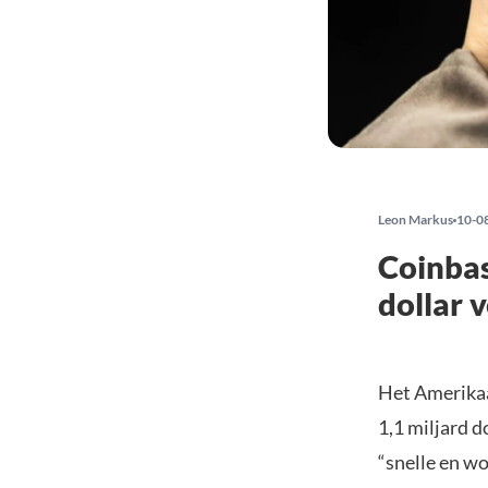
Leon Markus
10-0
Coinbas
dollar v
Het Amerikaa
1,1 miljard d
“snelle en w