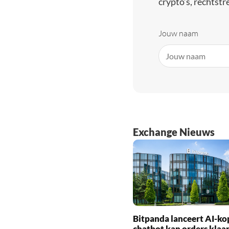
crypto’s, rechtstre
Jouw naam
Exchange Nieuws
Bitpanda lanceert AI-ko
chatbot kan orders klaa