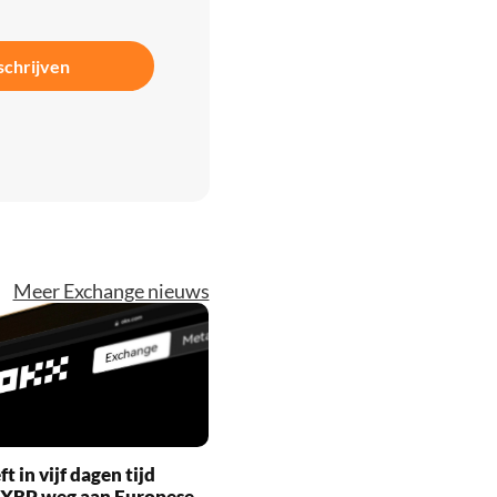
schrijven
Meer Exchange nieuws
t in vijf dagen tijd
 XRP weg aan Europese