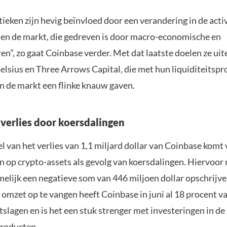
tieken zijn hevig beïnvloed door een verandering in de activ
 en de markt, die gedreven is door macro-economische en
en”, zo gaat Coinbase verder. Met dat laatste doelen ze ui
Celsius en Three Arrows Capital, die met hun liquiditeitsp
n de markt een flinke knauw gaven.
 verlies door koersdalingen
l van het verlies van 1,1 miljard dollar van Coinbase komt 
en op crypto-assets als gevolg van koersdalingen. Hiervoor
elijk een negatieve som van 446 miljoen dollar opschrijv
 omzet op te vangen heeft Coinbase in juni al 18 procent v
slagen en is het een stuk strenger met investeringen in de
roducten.