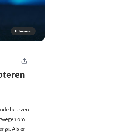
Ethereum
oteren
ende beurzen
erwegen om
erge
. Als er