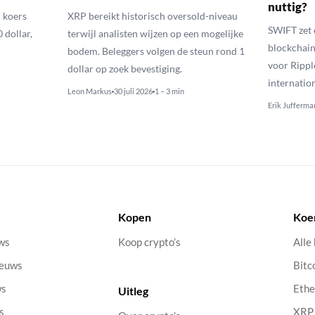
nuttig?
 koers
XRP bereikt historisch oversold-niveau
SWIFT zet 
 dollar,
terwijl analisten wijzen op een mogelijke
blockchain
bodem. Beleggers volgen de steun rond 1
voor Rippl
dollar op zoek bevestiging.
internatio
Leon Markus
30 juli 2026
1 – 3 min
Erik Jufferma
Kopen
Koe
uws
Koop crypto’s
Alle
ieuws
Bitc
ws
Eth
Uitleg
s
XRP