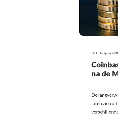
Nick Hartjes
27-08
Coinbas
na de 
De langverwa
laten zich ui
verschillend