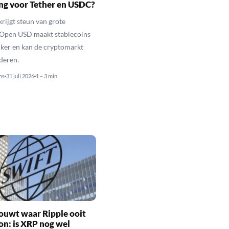
ng voor Tether en USDC?
rijgt steun van grote
 Open USD maakt stablecoins
jker en kan de cryptomarkt
nderen.
ns
31 juli 2026
1 – 3 min
ouwt waar Ripple ooit
n: is XRP nog wel