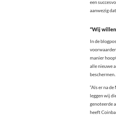
een succesvo
aanwezig dat
“Wij willen
In de blogpos
voorwaarden 
manier hoopt
alle nieuwe a
beschermen.
“Als er na d
leggen wij di
genoteerde a
heeft Coinbas