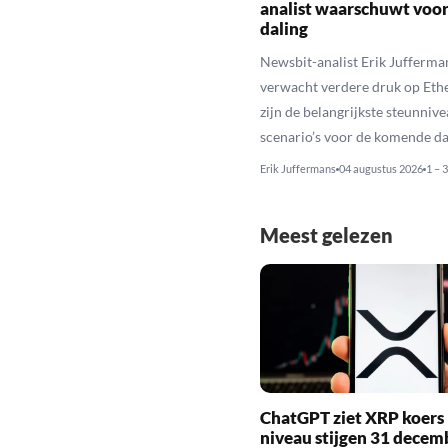
analist waarschuwt voo
daling
Newsbit-analist Erik Jufferma
verwacht verdere druk op Eth
zijn de belangrijkste steunniv
scenario’s voor de komende da
Erik Juffermans
04 augustus 2026
1 – 
Meest gelezen
ChatGPT ziet XRP koers 
niveau stijgen 31 decem