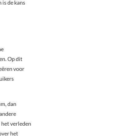
 is de kans
he
en. Op dit
eëren voor
ruikers
um, dan
 andere
 het verleden
over het