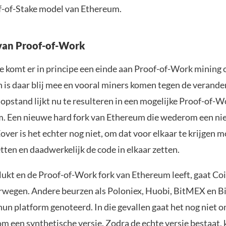
-of-Stake model van Ethereum.
van Proof-of-Work
 komt er in principe een einde aan Proof-of-Work mining
 is daar blij mee en vooral miners komen tegen de verander
opstand lijkt nu te resulteren in een mogelijke Proof-of-W
. Een nieuwe hard fork van Ethereum die wederom een ni
Zover is het echter nog niet, om dat voor elkaar te krijgen 
ten en daadwerkelijk de code in elkaar zetten.
 lukt en de Proof-of-Work fork van Ethereum leeft, gaat Co
rwegen. Andere beurzen als Poloniex, Huobi, BitMEX en B
un platform genoteerd. In die gevallen gaat het nog niet o
om een synthetische versie. Zodra de echte versie bestaat,