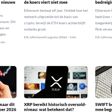
r nieuwe
de koers viert niet mee
bedreigi
Ethereum bestaat elf jaar. Ontdek hoe het
Ethereum k
ns
netwerk uitgroeide tot de basis van
bedrijven.
ereum. Dit
crypto, terwijl de ETH koers achterblijft
toegankeli
eaus en
ondanks groei.
flink vera
gen.
Erik Juffermans
01 augustus 2026
2 – 3 min
Erik Jufferma
3 min
naar dit
XRP bereikt historisch oversold-
SWIFT b
ber 2026
niveau: wat betekent dat?
mee bego