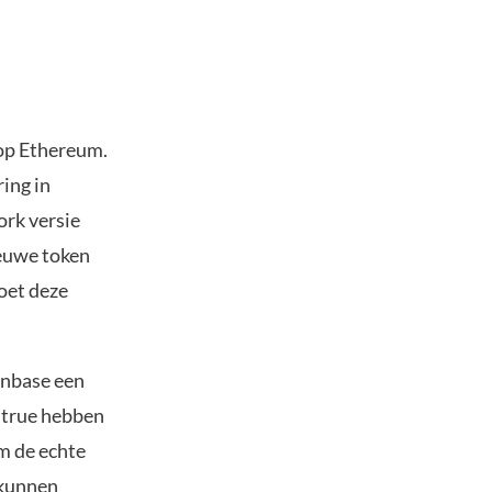
 op Ethereum.
ing in
ork versie
euwe token
moet deze
inbase een
itrue hebben
m de echte
 kunnen