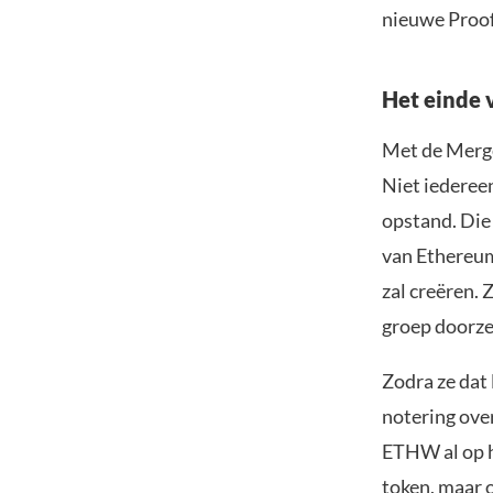
nieuwe Proof
Het einde 
Met de Merge
Niet iedereen
opstand. Die 
van Ethereum
zal creëren. 
groep doorzet
Zodra ze dat
notering ove
ETHW al op h
token, maar 