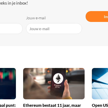
eks in je inbox!
In
Jouw e-mail
aal punt:
Ethereum bestaat 11 jaar, maar
Open US