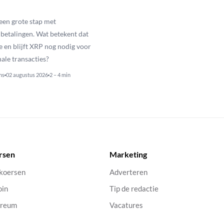
een grote stap met
betalingen. Wat betekent dat
e en blijft XRP nog nodig voor
nale transacties?
ns
02 augustus 2026
2 – 4 min
rsen
Marketing
 koersen
Adverteren
oin
Tip de redactie
ereum
Vacatures