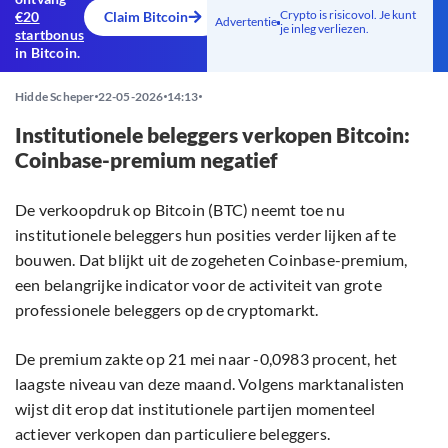
Crypto is risicovol. Je kunt
€20
Claim Bitcoin
Advertentie
je inleg verliezen.
startbonus
in Bitcoin.
Hidde Scheper
22-05-2026
14:13
Institutionele beleggers verkopen Bitcoin:
Coinbase-premium negatief
De verkoopdruk op Bitcoin (BTC) neemt toe nu
institutionele beleggers hun posities verder lijken af te
bouwen. Dat blijkt uit de zogeheten Coinbase-premium,
een belangrijke indicator voor de activiteit van grote
professionele beleggers op de cryptomarkt.
De premium zakte op 21 mei naar -0,0983 procent, het
laagste niveau van deze maand. Volgens marktanalisten
wijst dit erop dat institutionele partijen momenteel
actiever verkopen dan particuliere beleggers.