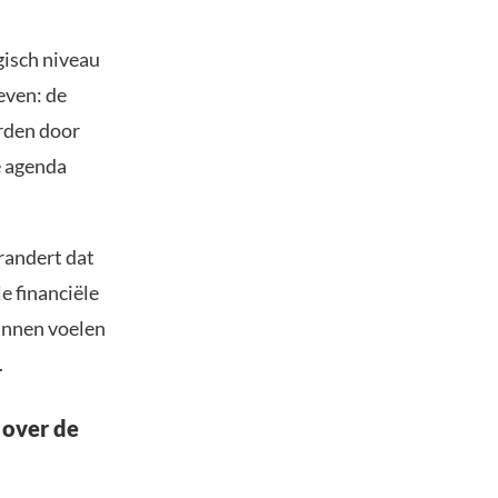
gisch niveau
even: de
orden door
e agenda
randert dat
e financiële
unnen voelen
.
 over de