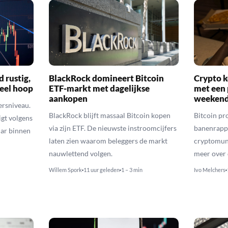
d rustig,
BlackRock domineert Bitcoin
Crypto k
veel hoop
ETF-markt met dagelijkse
met een 
aankopen
weekend
ersniveau.
BlackRock blijft massaal Bitcoin kopen
Bitcoin pro
igt volgens
via zijn ETF. De nieuwste instroomcijfers
banenrappo
lar binnen
laten zien waarom beleggers de markt
cryptomunt
nauwlettend volgen.
meer over 
Willem Spork
11 uur geleden
1 – 3 min
Ivo Melchers