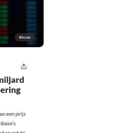
Bitcoin
iljard
ering
an een prijs
inbase’s
ud en zet de