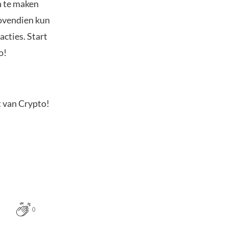
n te maken
Bovendien kun
acties. Start
o!
t van Crypto!
0