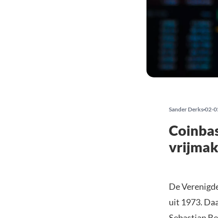
Sander Derks
02-0
Coinbas
vrijmak
De Verenigde
uit 1973. Daa
Sebastian B