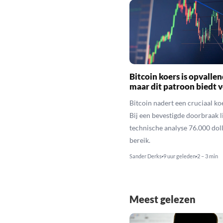
Bitcoin koers is opvallen
maar dit patroon biedt 
Bitcoin nadert een cruciaal ko
Bij een bevestigde doorbraak l
technische analyse 76.000 dol
bereik.
Sander Derks
9 uur geleden
2 – 3 min
Meest gelezen