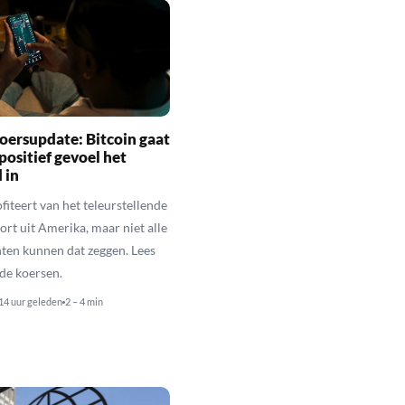
oersupdate: Bitcoin gaat
positief gevoel het
 in
fiteert van het teleurstellende
rt uit Amerika, maar niet alle
en kunnen dat zeggen. Lees
de koersen.
14 uur geleden
2 – 4 min