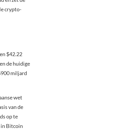
le crypto-
gen $42.22
gen de huidige
$900 miljard
kaanse wet
asis van de
ds op te
in Bitcoin