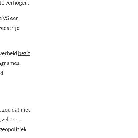
 te verhogen.
e VS een
wedstrijd
overheid
bezit
lagnames.
d.
 zou dat niet
 zeker nu
geopolitiek