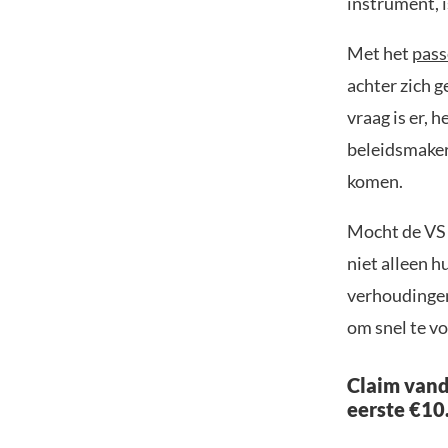
instrument, 
Met het
pass
achter zich g
vraag is er,
beleidsmakers
komen.
Mocht de VS 
niet alleen h
verhoudingen
om snel te vo
Claim vand
eerste €10