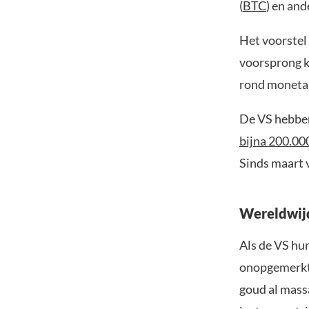
(
BTC
) en and
Het voorstel 
voorsprong k
rond monetai
De VS hebben 
bijna 200.00
Sinds maart 
Wereldwijd
Als de VS hu
onopgemerkt 
goud al mass