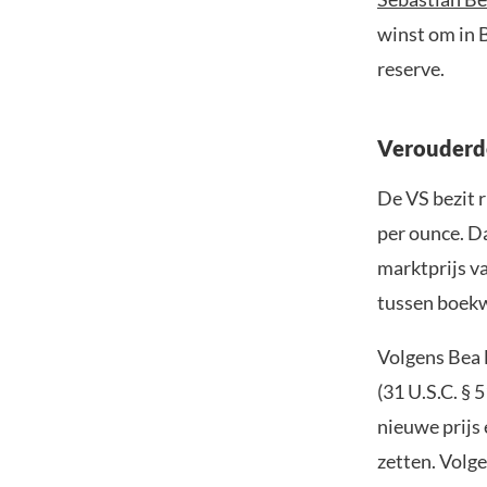
winst om in B
reserve.
Verouderde
De VS bezit 
per ounce. Da
marktprijs va
tussen boekw
Volgens Bea l
(31 U.S.C. § 
nieuwe prijs
zetten. Volg