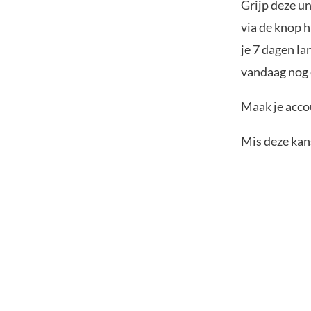
Grijp deze u
via de knop h
je 7 dagen la
vandaag nog e
Maak je accou
Mis deze kans