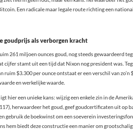
itcoin. Een radicale maar legale route richting een nationa
 goudprijs als verborgen kracht
ruim 261 miljoen ounces goud, nog steeds gewaardeerd te
t cijfer stamt uit een tijd dat Nixon nog president was. Te
n ruim $3.300 per ounce ontstaat er een verschil van zo’n 
aarde en werkelijke waarde.
igt hier een unieke kans: wijzig een enkele zin in de Ameri
5117), herwaardeer het goud, geef goudcertificaten uit op b
 en gebruik de boekwinst om een soeverein investeringsfon
ens hem biedt deze constructie een manier om grootschalig 