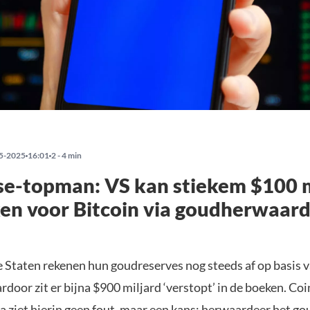
5-2025
16:01
2 - 4 min
e-topman: VS kan stiekem $100 m
en voor Bitcoin via goudherwaard
 Staten rekenen hun goudreserves nog steeds af op basis v
rdoor zit er bijna $900 miljard ‘verstopt’ in de boeken. Co
ea
ziet hierin geen fout, maar een kans: herwaardeer het go