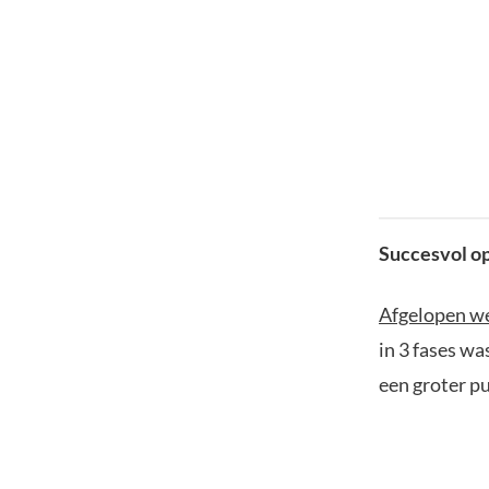
Succesvol op
Afgelopen w
in 3 fases wa
een groter p