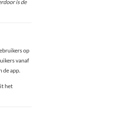
rdoor is de
gebruikers op
ruikers vanaf
n de app.
it het