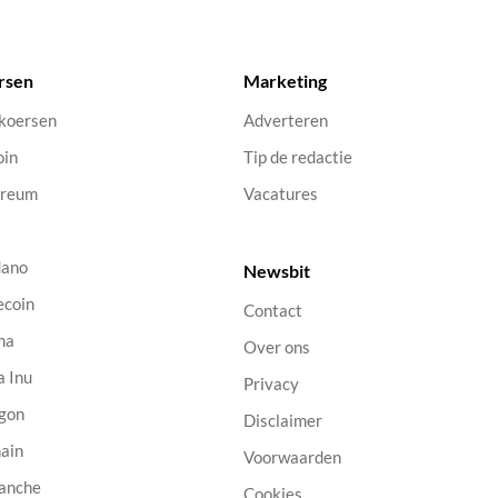
rsen
Marketing
 koersen
Adverteren
oin
Tip de redactie
ereum
Vacatures
dano
Newsbit
ecoin
Contact
na
Over ons
a Inu
Privacy
gon
Disclaimer
ain
Voorwaarden
anche
Cookies