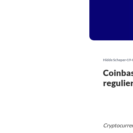
Hidde Scheper
19-
Coinbas
regulie
Cryptocurren