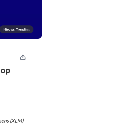
Nieuws, Trending
 op
mens (XLM)