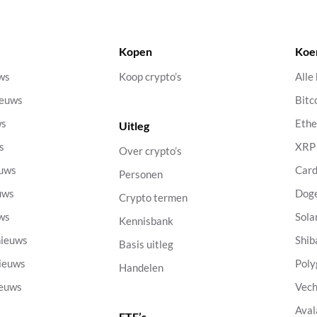
Kopen
Koe
uws
Koop crypto’s
Alle
ieuws
Bitc
ws
Eth
Uitleg
s
XRP
Over crypto’s
euws
Car
Personen
uws
Dog
Crypto termen
uws
Sola
Kennisbank
nieuws
Shib
Basis uitleg
nieuws
Poly
Handelen
ieuws
Vech
Aval
ETF’s