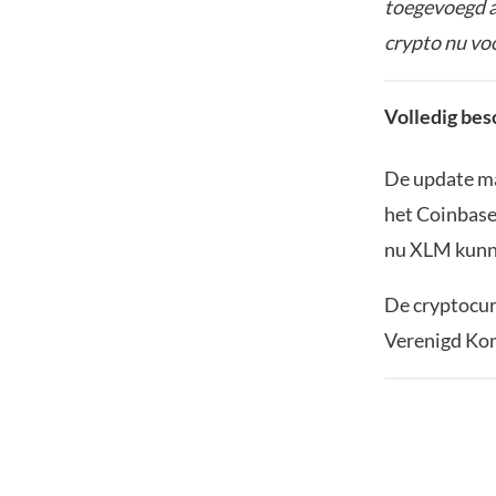
toegevoegd a
crypto nu vo
Volledig bes
De update m
het Coinbase.
nu XLM kunne
De cryptocurr
Verenigd Kon