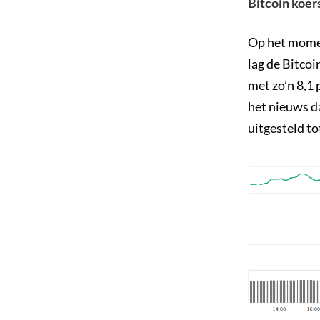
Bitcoin koer
Op het momen
lag de Bitco
met zo’n 8,1 
het nieuws da
uitgesteld to