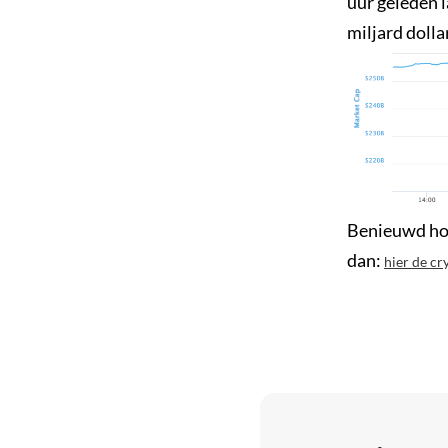
uur geleden l
miljard dolla
Benieuwd hoe
dan:
hier de cr