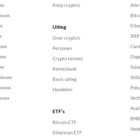
uws
Koop crypto’s
Alle
ieuws
Bitc
ws
Eth
Uitleg
s
XRP
Over crypto’s
euws
Car
Personen
uws
Dog
Crypto termen
uws
Sola
Kennisbank
nieuws
Shib
Basis uitleg
nieuws
Poly
Handelen
ieuws
Vech
Aval
ETF’s
s
BN
Bitcoin ETF
Hed
Ethereum ETF