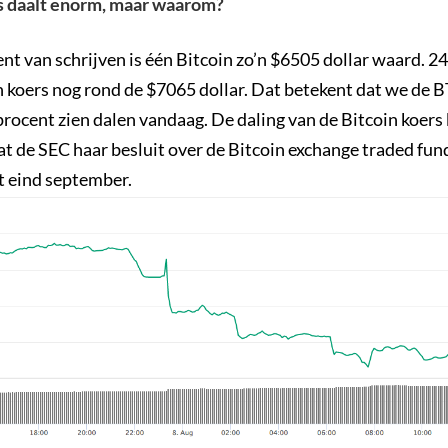
s daalt enorm, maar waarom?
t van schrijven is één Bitcoin zo’n $6505 dollar waard. 24
in koers nog rond de $7065 dollar. Dat betekent dat we de
procent zien dalen vandaag. De daling van de Bitcoin koer
t de SEC haar besluit over de Bitcoin exchange traded fun
t eind september.