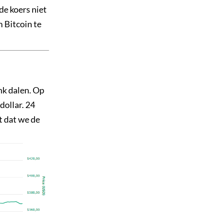
de koers niet
m Bitcoin te
nk dalen. Op
dollar. 24
t dat we de