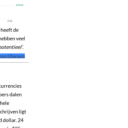
 heeft de
 hebben veel
otentieel’
.
oop Ethereum
currencies
oers dalen
ehele
hrijven ligt
 dollar. 24