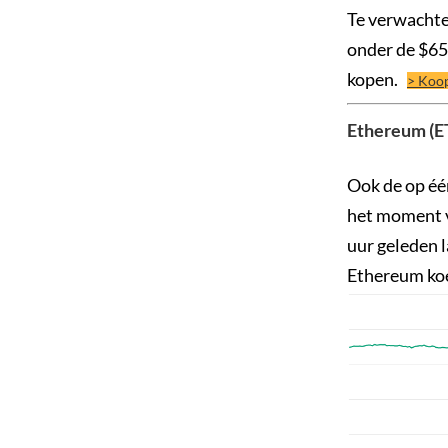
Te verwachte
onder de $650
kopen.
> Koop
Ethereum (ET
Ook de op één
het moment v
uur geleden 
Ethereum koe