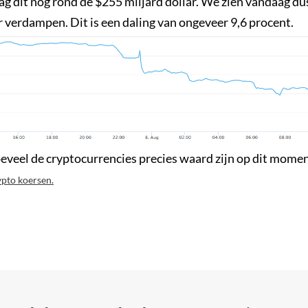
ag dit nog rond de $255 miljard dollar. We zien vandaag du
r verdampen. Dit is een daling van ongeveer 9,6 procent.
veel de cryptocurrencies precies waard zijn op dit momen
ypto koersen.