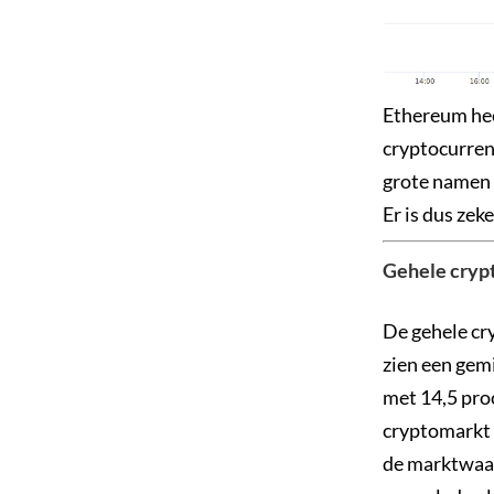
Ethereum heef
cryptocurren
grote namen
Er is dus zek
Gehele cryp
De gehele cry
zien een gem
met 14,5 proc
cryptomarkt 
de marktwaar