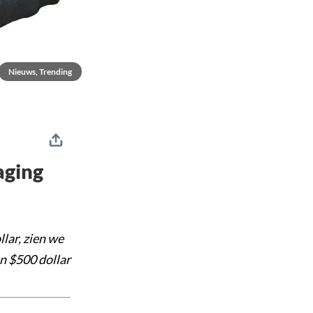
Nieuws, Trending
aging
lar, zien we
n $500 dollar