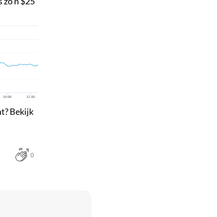
s zo’n $25
t? Bekijk
0