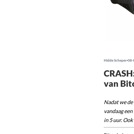
Hidde Scheper
08-
CRASH: 
van Bit
Nadat we de B
vandaag een 
in 5 uur. Ook