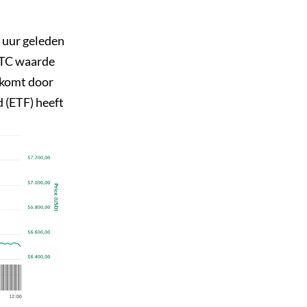
 uur geleden
 BTC waarde
s komt door
d (ETF) heeft