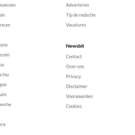
 koersen
Adverteren
oin
Tip de redactie
ereum
Vacatures
dano
Newsbit
ecoin
Contact
na
Over ons
a Inu
Privacy
gon
Disclaimer
ain
Voorwaarden
anche
Cookies
B
era