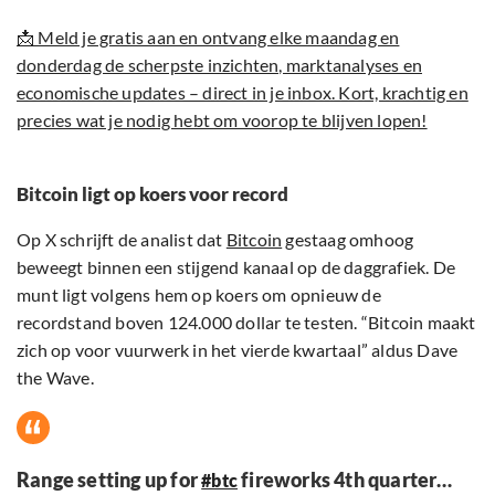
📩 Meld je gratis aan en ontvang elke maandag en
donderdag de scherpste inzichten, marktanalyses en
economische updates – direct in je inbox. Kort, krachtig en
precies wat je nodig hebt om voorop te blijven lopen!
Bitcoin ligt op koers voor record
Op X schrijft de analist dat
Bitcoin
gestaag omhoog
beweegt binnen een stijgend kanaal op de daggrafiek. De
munt ligt volgens hem op koers om opnieuw de
recordstand boven 124.000 dollar te testen. “Bitcoin maakt
zich op voor vuurwerk in het vierde kwartaal” aldus Dave
the Wave.
Range setting up for
fireworks 4th quarter…
#btc