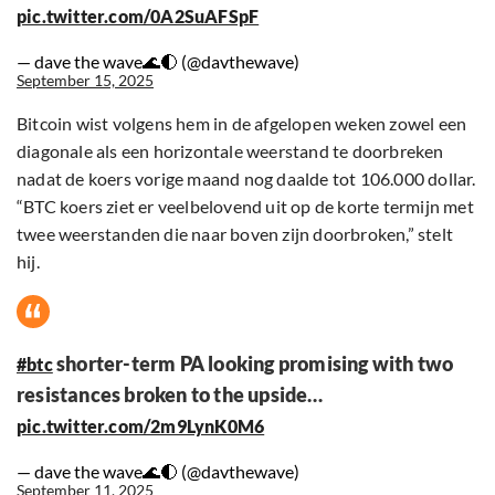
pic.twitter.com/0A2SuAFSpF
— dave the wave🌊🌓 (@davthewave)
September 15, 2025
Bitcoin wist volgens hem in de afgelopen weken zowel een
diagonale als een horizontale weerstand te doorbreken
nadat de koers vorige maand nog daalde tot 106.000 dollar.
“BTC koers ziet er veelbelovend uit op de korte termijn met
twee weerstanden die naar boven zijn doorbroken,” stelt
hij.
shorter-term PA looking promising with two
#btc
resistances broken to the upside…
pic.twitter.com/2m9LynK0M6
— dave the wave🌊🌓 (@davthewave)
September 11, 2025