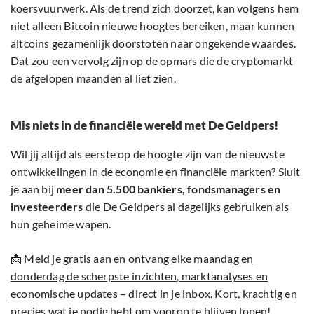
koersvuurwerk. Als de trend zich doorzet, kan volgens hem
niet alleen Bitcoin nieuwe hoogtes bereiken, maar kunnen
altcoins gezamenlijk doorstoten naar ongekende waardes.
Dat zou een vervolg zijn op de opmars die de cryptomarkt
de afgelopen maanden al liet zien.
Mis niets in de financiële wereld met De Geldpers!
Wil jij altijd als eerste op de hoogte zijn van de nieuwste
ontwikkelingen in de economie en financiële markten? Sluit
je aan bij
meer dan 5.500 bankiers, fondsmanagers en
investeerders
die De Geldpers al dagelijks gebruiken als
hun geheime wapen.
📩 Meld je gratis aan en ontvang elke maandag en
donderdag de scherpste inzichten, marktanalyses en
economische updates – direct in je inbox. Kort, krachtig en
precies wat je nodig hebt om voorop te blijven lopen!