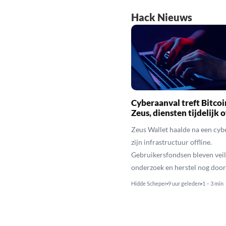
Hack Nieuws
Cyberaanval treft Bitcoi
Zeus, diensten tijdelijk o
Zeus Wallet haalde na een cyb
zijn infrastructuur offline.
Gebruikersfondsen bleven veili
onderzoek en herstel nog door
Hidde Scheper
9 uur geleden
1 – 3 min