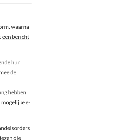
tform, waarna
t
een bericht
rende hun
rmee de
gang hebben
 mogelijke e-
handelsorders
iezen die