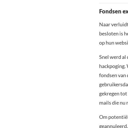
Fondsen ex
Naar verluidt
besloten is h
op hun websi
Snel werd al
hackpoging. 
fondsen van d
gebruikersda
gekregen tot
mails die nu
Om potentiël
geannuleerd.