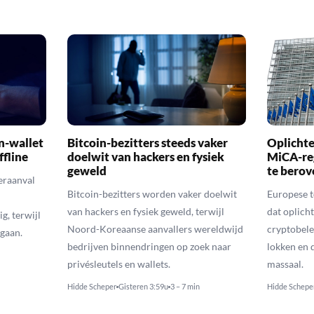
n-wallet
Bitcoin-bezitters steeds vaker
Oplichte
ffline
doelwit van hackers en fysiek
MiCA-re
geweld
te berov
eraanval
Bitcoin-bezitters worden vaker doelwit
Europese 
van hackers en fysiek geweld, terwijl
dat oplic
g, terwijl
Noord-Koreaanse aanvallers wereldwijd
cryptobele
gaan.
bedrijven binnendringen op zoek naar
lokken en d
privésleutels en wallets.
massaal.
Hidde Scheper
Gisteren 3:59u
3 – 7 min
Hidde Schepe