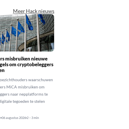
Meer Hack nieuws
rs misbruiken nieuwe
gels om cryptobeleggers
en
toezichthouders waarschuwen
hters MiCA misbruiken om
ggers naar nepplatforms te
igitale tegoeden te stelen
r
06 augustus 2026
2 – 3 min