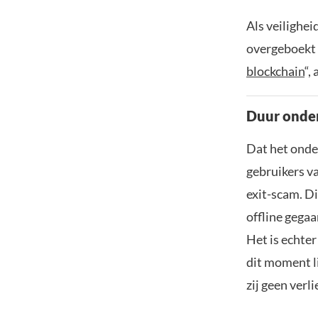
Als veilighei
overgeboekt n
blockchain
“,
Duur onder
Dat het onder
gebruikers v
exit-scam. Di
offline gegaa
Het is echter
dit moment li
zij geen verl