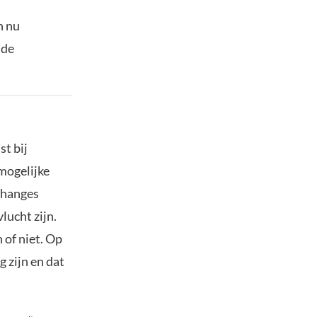
n nu
 de
st bij
mogelijke
xchanges
lucht zijn.
 of niet. Op
g zijn en dat