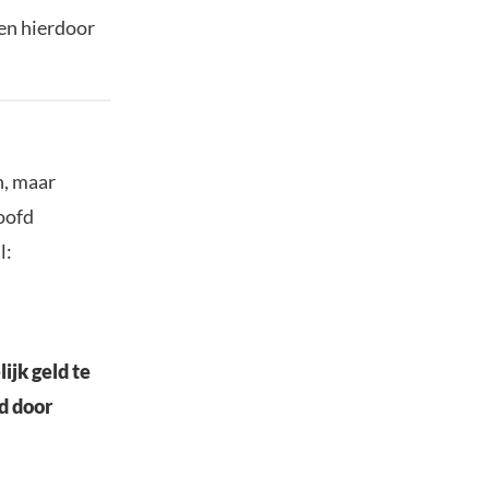
en hierdoor
n, maar
oofd
l:
ijk geld te
d door