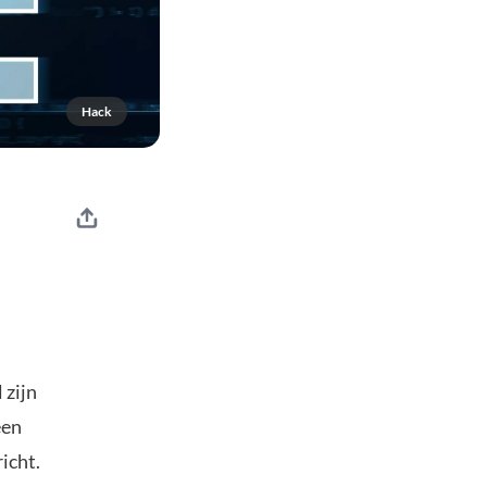
Hack
 zijn
een
icht.