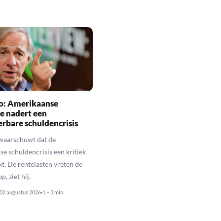
io: Amerikaanse
e nadert een
rbare schuldencrisis
 waarschuwt dat de
e schuldencrisis een kritiek
kt. De rentelasten vreten de
p, ziet hij.
02 augustus 2026
1 – 3 min