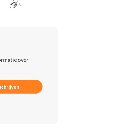
0
ormatie over
schrijven