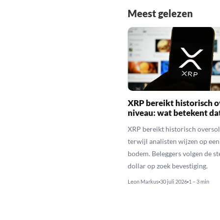
Meest gelezen
XRP bereikt historisch o
niveau: wat betekent da
XRP bereikt historisch overso
terwijl analisten wijzen op ee
bodem. Beleggers volgen de st
dollar op zoek bevestiging.
Leon Markus
30 juli 2026
1 – 3 min