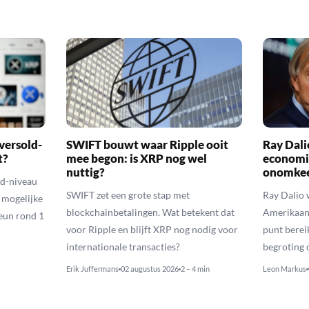
versold-
SWIFT bouwt waar Ripple ooit
Ray Dal
t?
mee begon: is XRP nog wel
economi
nuttig?
onomkee
ld-niveau
SWIFT zet een grote stap met
Ray Dalio
n mogelijke
blockchainbetalingen. Wat betekent dat
Amerikaans
eun rond 1
voor Ripple en blijft XRP nog nodig voor
punt berei
internationale transacties?
begroting o
Erik Juffermans
02 augustus 2026
2 – 4 min
Leon Markus