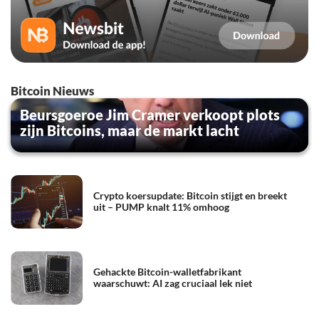
Bitcoin Nieuws
Beursgoeroe Jim Cramer verkoopt plots
zijn Bitcoins, maar de markt lacht
Crypto koersupdate: Bitcoin stijgt en breekt
uit – PUMP knalt 11% omhoog
Gehackte Bitcoin-walletfabrikant
waarschuwt: AI zag cruciaal lek niet