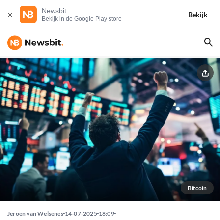
Newsbit
Bekijk
Bekijk in de Google Play store
Bitcoin
Jeroen van Welsenes
14-07-2025
18:09