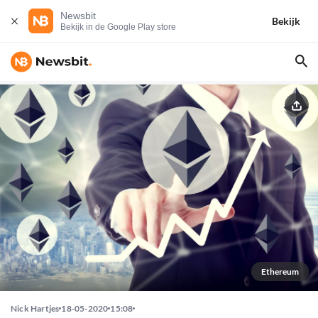
Newsbit
Bekijk
Bekijk in de Google Play store
Ethereum
Nick Hartjes
18-05-2020
15:08