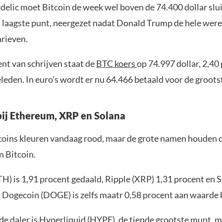
delic moet Bitcoin de week wel boven de 74.400 dollar slu
et laagste punt, neergezet nadat Donald Trump de hele wer
rieven.
t van schrijven staat de
BTC koers
op 74.997 dollar, 2,40
leden. In euro’s wordt er nu 64.466 betaald voor de groots
bij Ethereum, XRP en Solana
ltcoins kleuren vandaag rood, maar de grote namen houden 
n Bitcoin.
TH) is 1,91 procent gedaald, Ripple (XRP) 1,31 procent en 
. Dogecoin (DOGE) is zelfs maatr 0,58 procent aan waarde 
de daler is Hyperliquid (HYPE), de tiende grootste munt, m