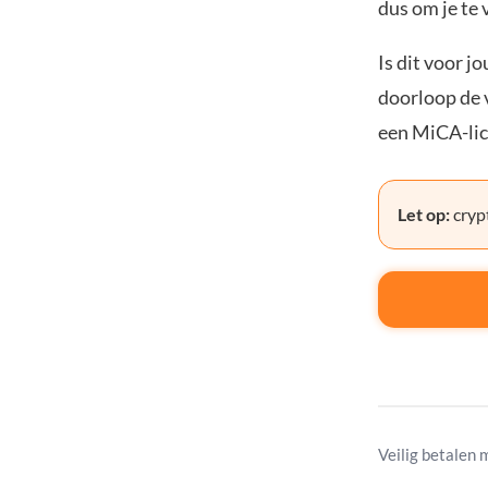
dus om je te 
Is dit voor j
doorloop de v
een MiCA-lic
Let op:
crypt
Veilig betalen 