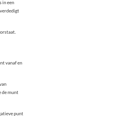
s in een
 verdedigt
orstaat.
ent vanaf en
 van
te de munt
gatieve punt