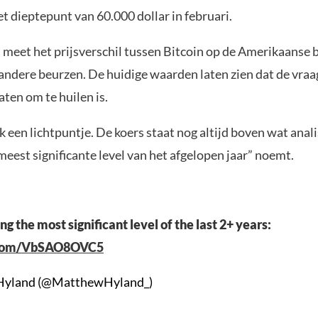
et dieptepunt van 60.000 dollar in februari.
meet het prijsverschil tussen Bitcoin op de Amerikaanse 
andere beurzen. De huidige waarden laten zien dat de vraag
ten om te huilen is.
k een lichtpuntje. De koers staat nog altijd boven wat ana
eest significante level van het afgelopen jaar” noemt.
ng the most significant level of the last 2+ years:
r.com/VbSAO8OVC5
Hyland (@MatthewHyland_)