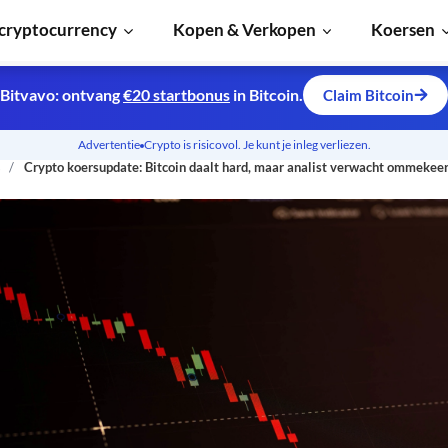
cryptocurrency
Kopen & Verkopen
Koersen
Bitvavo: ontvang
€20 startbonus
in Bitcoin.
Claim Bitcoin
Advertentie
Crypto is risicovol. Je kunt je inleg verliezen.
s
Crypto koersupdate: Bitcoin daalt hard, maar analist verwacht ommekee