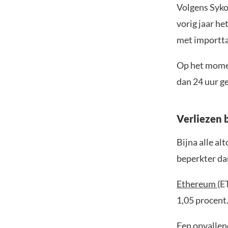
Volgens Syko
vorig jaar h
met importta
Op het momen
dan 24 uur ge
Verliezen 
Bijna alle a
beperkter da
Ethereum
(E
1,05 procent
Een opvallen