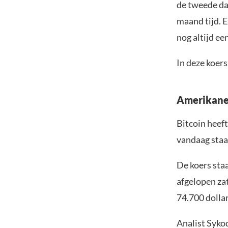
de tweede dag
maand tijd. 
nog altijd ee
In deze koers
Amerikane
Bitcoin heeft
vandaag staa
De koers sta
afgelopen zat
74.700 dollar
Analist Syko