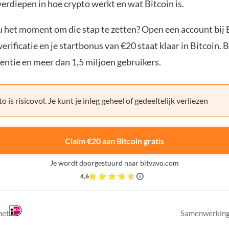
verdiepen in hoe crypto werkt en wat Bitcoin is.
ou het moment om die stap te zetten? Open een account bij 
erificatie en je startbonus van €20 staat klaar in Bitcoin. 
entie en meer dan 1,5 miljoen gebruikers.
o is risicovol. Je kunt je inleg geheel of gedeeltelijk verliezen
Claim €20 aan Bitcoin gratis
Je wordt doorgestuurd naar bitvavo.com
4,6
met
Samenwerking