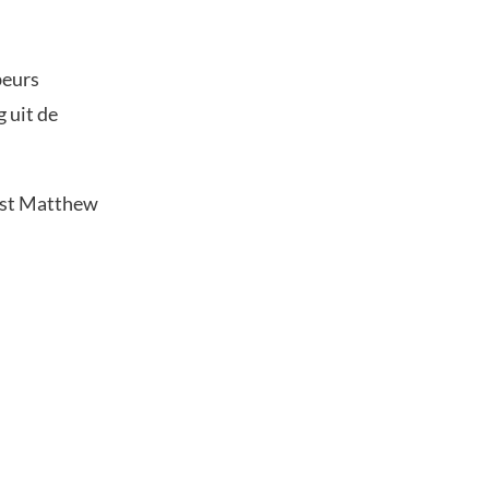
beurs
 uit de
list Matthew