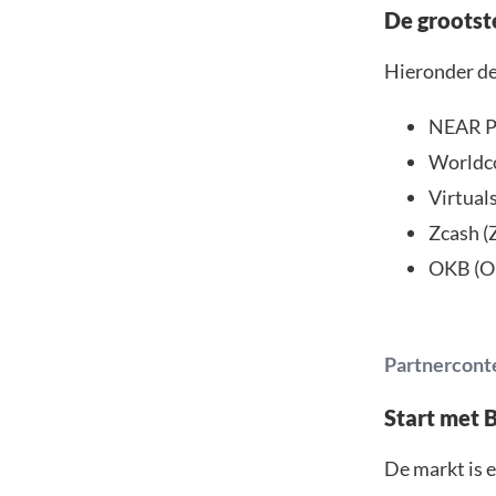
De grootst
Hieronder de
NEAR Pr
Worldco
Virtual
Zcash (
OKB (O
Partnercont
Start met 
De markt is e