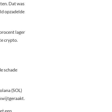
iten. Dat was
eld opzadelde
 procent lager
te crypto.
de schade
Solana (SOL)
kwijtgeraakt.
et een