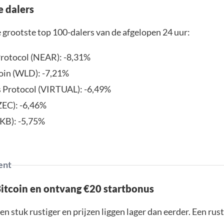
e dalers
 grootste top 100-dalers van de afgelopen 24 uur:
otocol (NEAR): -8,31%
in (WLD): -7,21%
s Protocol (VIRTUAL): -6,49%
ZEC): -6,46%
KB): -5,75%
ent
Bitcoin en ontvang €20 startbonus
en stuk rustiger en prijzen liggen lager dan eerder. Een ru