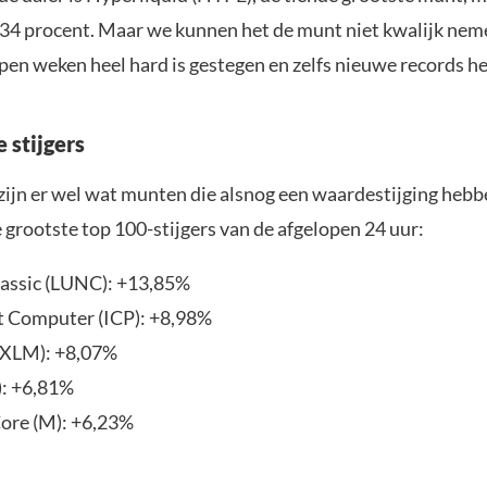
4,34 procent. Maar we kunnen het de munt niet kwalijk ne
pen weken heel hard is gestegen en zelfs nieuwe records he
 stijgers
 zijn er wel wat munten die alsnog een waardestijging heb
 grootste top 100-stijgers van de afgelopen 24 uur:
lassic (LUNC): +13,85%
t Computer (ICP): +8,98%
 (XLM): +8,07%
): +6,81%
re (M): +6,23%