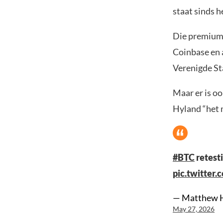
staat sinds h
Die premium 
Coinbase en 
Verenigde Sta
Maar er is oo
Hyland “het m
#BTC
retesti
pic.twitte
— Matthew 
May 27, 2026