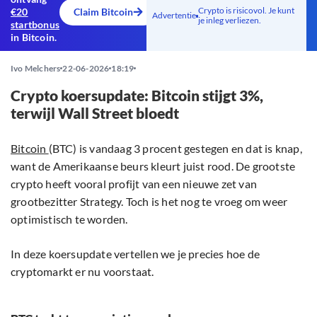
Crypto is risicovol. Je kunt
€20
Claim Bitcoin
Advertentie
je inleg verliezen.
startbonus
in Bitcoin.
Ivo Melchers
22-06-2026
18:19
Crypto koersupdate: Bitcoin stijgt 3%,
terwijl Wall Street bloedt
Bitcoin
(BTC) is vandaag 3 procent gestegen en dat is knap,
want de Amerikaanse beurs kleurt juist rood. De grootste
crypto heeft vooral profijt van een nieuwe zet van
grootbezitter Strategy. Toch is het nog te vroeg om weer
optimistisch te worden.
In deze koersupdate vertellen we je precies hoe de
cryptomarkt er nu voorstaat.