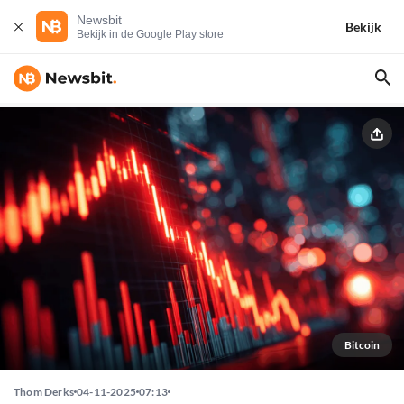
Newsbit
Bekijk
Bekijk in de Google Play store
Bitcoin
Thom Derks
04-11-2025
07:13